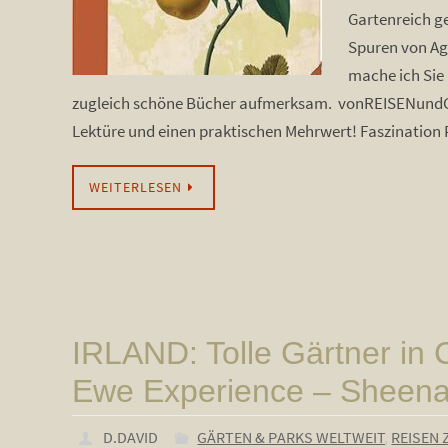
Gartenreich ge
Spuren von Aga
mache ich Sie
zugleich schöne Bücher aufmerksam. vonREISENund
Lektüre und einen praktischen Mehrwert! Faszinatio
WEITERLESEN
IRLAND: Tolle Gärtner in 
Ewe Experience – Sheen
D.DAVID
GÄRTEN & PARKS WELTWEIT
,
REISEN 