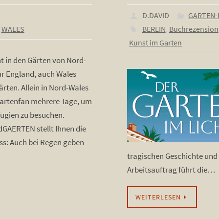
D.DAVID
GARTEN-
,
WALES
BERLIN
,
Buchrezension
Kunst im Garten
t in den Gärten von Nord-
ur England, auch Wales
Gärten. Allein in Nord-Wales
Gartenfan mehrere Tage, um
fugien zu besuchen.
AERTEN stellt Ihnen die
iss: Auch bei Regen geben
tragischen Geschichte und d
Arbeitsauftrag führt die…
WEITERLESEN