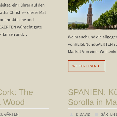
leitet, ein Führer auf den
tha Christie – dieses Mal
 auf praktische und
GAERTEN wünscht gute
n Pflanzen und…
Weihrauch und die allgege
vonREISENundGAERTEN stel
Maskat Von einer Wolkenkr
WEITERLESEN
Cork: The
SPANIEN: Kü
a Wood
Sorolla in Ma
ZU GÄRTEN
D.DAVID
GÄRTEN 