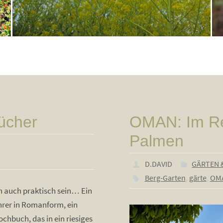
ücher
OMAN: Im Re
Palmen
D.DAVID
GÄRTEN 
Berg-Garten
,
gärte
,
OM
 auch praktisch sein… Ein
hrer in Romanform, ein
ochbuch, das in ein riesiges