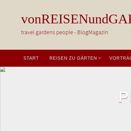
Zum
Inhalt
vonREISENundGA
springen
travel gardens people - BlogMagazin
Zum
START
REISEN ZU GÄRTEN
VORTRÄ
Inhalt
springen
P