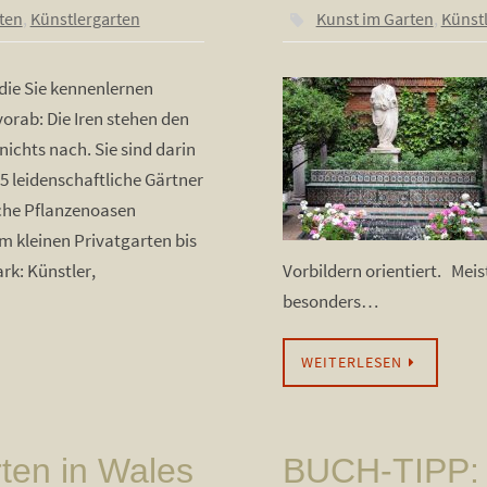
ten
,
Künstlergarten
Kunst im Garten
,
Künst
 die Sie kennenlernen
 vorab: Die Iren stehen den
nichts nach. Sie sind darin
 5 leidenschaftliche Gärtner
sche Pflanzenoasen
m kleinen Privatgarten bis
k: Künstler,
Vorbildern orientiert. Meis
besonders…
WEITERLESEN
en in Wales
BUCH-TIPP: D