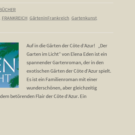
BÜCHER
,
FRANKREICH
,
GärteninFrankreich
,
Gartenkunst
,
Auf in die Gärten der Côte d’Azur! „Der
Garten im Licht“ von Elena Eden ist ein
spannender Gartenroman, der in den
exotischen Gärten der Côte d’Azur spielt.
Es ist ein Familienroman mit einer
wunderschönen, aber gleichzeitig
em betörenden Flair der Côte d’Azur. Ein