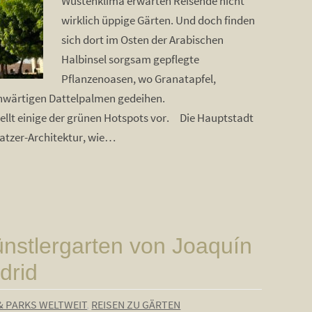
Wüstenklima erwarten Reisende nicht
wirklich üppige Gärten. Und doch finden
sich dort im Osten der Arabischen
Halbinsel sorgsam gepflegte
Pflanzenoasen, wo Granatapfel,
nwärtigen Dattelpalmen gedeihen.
lt einige der grünen Hotspots vor. Die Hauptstadt
atzer-Architektur, wie…
nstlergarten von Joaquín
drid
& PARKS WELTWEIT
,
REISEN ZU GÄRTEN