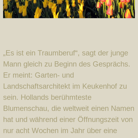
„Es ist ein Traumberuf“, sagt der junge
Mann gleich zu Beginn des Gesprächs.
Er meint: Garten- und
Landschaftsarchitekt im Keukenhof zu
sein. Hollands berühmteste
Blumenschau, die weltweit einen Namen
hat und während einer Öffnungszeit von
nur acht Wochen im Jahr über eine