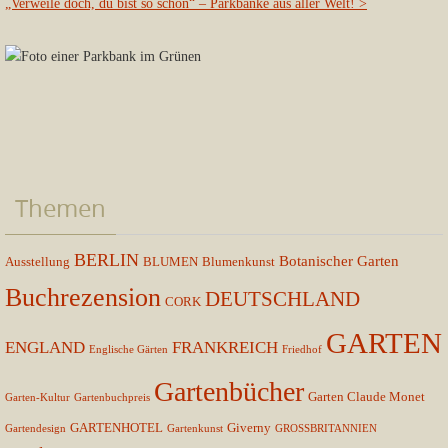
„Verweile doch, du bist so schön“ – Parkbänke aus aller Welt!
>
Themen
BERLIN
Botanischer Garten
Ausstellung
BLUMEN
Blumenkunst
Buchrezension
DEUTSCHLAND
CORK
GARTEN
ENGLAND
FRANKREICH
Englische Gärten
Friedhof
Gartenbücher
Garten Claude Monet
Garten-Kultur
Gartenbuchpreis
GARTENHOTEL
Giverny
Gartendesign
Gartenkunst
GROSSBRITANNIEN