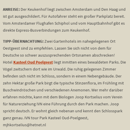
ANREISE:
Der Keukenhof liegt zwischen Amsterdam und Den Haag und
ist gut ausgeschildert. Für Autofahrer steht ein großer Parkplatz bereit.
Vom Amsterdamer Flughafen Schiphol und vom Hauptbahnhof gibt es
direkte Express-Busverbindungen zum Keukenhof.
TIPP-ÜBERNACHTUNG:
Zwei Gartenhotels im nahegelegenen Ort
Oestgeest sind zu empfehlen. Lassen Sie sich nicht von dem für
Deutsche so schwer auszusprechenden Ortsnamen abschrecken!
Hotel
Kasteel Oud Poelgeest
liegt inmitten eines bewaldeten Parks. Die
Vögel zwitschern dort wie im Urwald. Die ruhig gelegenen Zimmer
befinden sich nicht im Schloss, sondern in einem Nebengebäude. Der
zehn Hektar große Park birgt die typische Stinzenflora, im Frühling mit
Buschwindröschen und verschiedenen Anemonen. Wer mehr darüber
erfahren möchte, kann mit dem Biologen Joop Kortselius vom Verein
für Naturerziehung IVN eine Führung durch den Park machen. Joop
spricht deutsch. Er wohnt gleich nebenan und kennt den Schlosspark
ganz genau. IVN tour Park Kasteel Oud-Poelgeest,
mjhkortselius@hetnet.nl