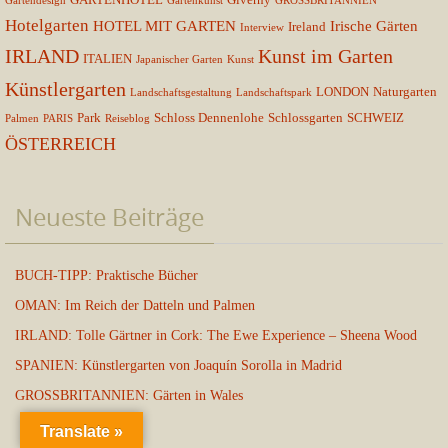
Gartendesign
Gartenkunst
GROSSBRITANNIEN
Hotelgarten
HOTEL MIT GARTEN
Irische Gärten
Ireland
Interview
IRLAND
Kunst im Garten
ITALIEN
Japanischer Garten
Kunst
Künstlergarten
LONDON
Naturgarten
Landschaftsgestaltung
Landschaftspark
Park
Schloss Dennenlohe
Schlossgarten
SCHWEIZ
Palmen
PARIS
Reiseblog
ÖSTERREICH
Neueste Beiträge
BUCH-TIPP: Praktische Bücher
OMAN: Im Reich der Datteln und Palmen
IRLAND: Tolle Gärtner in Cork: The Ewe Experience – Sheena Wood
SPANIEN: Künstlergarten von Joaquín Sorolla in Madrid
GROSSBRITANNIEN: Gärten in Wales
Translate »