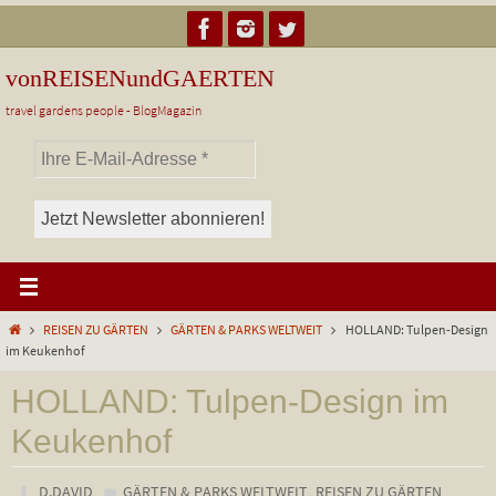
Zum
Inhalt
springen
vonREISENundGAERTEN
travel gardens people - BlogMagazin
Start
REISEN ZU GÄRTEN
GÄRTEN & PARKS WELTWEIT
HOLLAND: Tulpen-Design
im Keukenhof
HOLLAND: Tulpen-Design im
Keukenhof
,
D.DAVID
GÄRTEN & PARKS WELTWEIT
REISEN ZU GÄRTEN