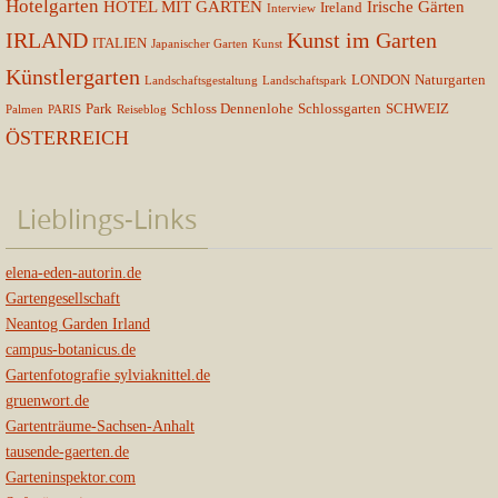
Hotelgarten
HOTEL MIT GARTEN
Irische Gärten
Ireland
Interview
IRLAND
Kunst im Garten
ITALIEN
Japanischer Garten
Kunst
Künstlergarten
LONDON
Naturgarten
Landschaftsgestaltung
Landschaftspark
Park
Schloss Dennenlohe
Schlossgarten
SCHWEIZ
Palmen
PARIS
Reiseblog
ÖSTERREICH
Lieblings-Links
elena-eden-autorin.de
Gartengesellschaft
Neantog Garden Irland
campus-botanicus.de
Gartenfotografie sylviaknittel.de
gruenwort.de
Gartenträume-Sachsen-Anhalt
tausende-gaerten.de
Garteninspektor.com