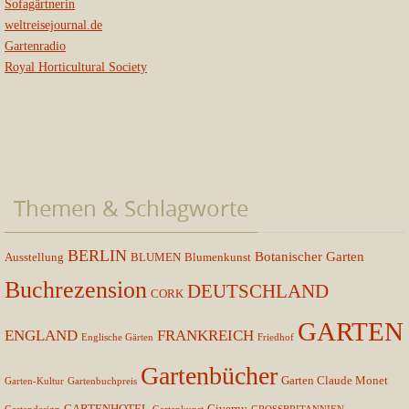
Sofagärtnerin
weltreisejournal.de
Gartenradio
Royal Horticultural Society
Themen & Schlagworte
BERLIN
Botanischer Garten
Ausstellung
BLUMEN
Blumenkunst
Buchrezension
DEUTSCHLAND
CORK
GARTEN
ENGLAND
FRANKREICH
Englische Gärten
Friedhof
Gartenbücher
Garten Claude Monet
Garten-Kultur
Gartenbuchpreis
GARTENHOTEL
Giverny