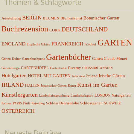
Themen & Schlagworte
BERLIN
Botanischer Garten
Ausstellung
BLUMEN
Blumenkunst
Buchrezension
DEUTSCHLAND
CORK
GARTEN
ENGLAND
FRANKREICH
Englische Gärten
Friedhof
Gartenbücher
Garten Claude Monet
Garten-Kultur
Gartenbuchpreis
GARTENHOTEL
Giverny
Gartendesign
Gartenkunst
GROSSBRITANNIEN
Hotelgarten
HOTEL MIT GARTEN
Irische Gärten
Ireland
Interview
IRLAND
Kunst im Garten
ITALIEN
Japanischer Garten
Kunst
Künstlergarten
LONDON
Naturgarten
Landschaftsgestaltung
Landschaftspark
Park
Schloss Dennenlohe
Schlossgarten
SCHWEIZ
Palmen
PARIS
Reiseblog
ÖSTERREICH
Neueste Beiträge