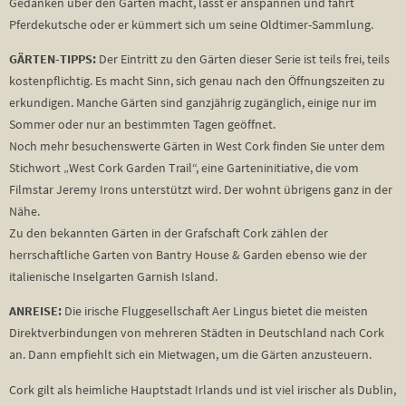
Gedanken über den Garten macht, lässt er anspannen und fährt
Pferdekutsche oder er kümmert sich um seine Oldtimer-Sammlung.
GÄRTEN-TIPPS:
Der Eintritt zu den Gärten dieser Serie ist teils frei, teils
kostenpflichtig. Es macht Sinn, sich genau nach den Öffnungszeiten zu
erkundigen. Manche Gärten sind ganzjährig zugänglich, einige nur im
Sommer oder nur an bestimmten Tagen geöffnet.
Noch mehr besuchenswerte Gärten in West Cork finden Sie unter dem
Stichwort „West Cork Garden Trail“, eine Garteninitiative, die vom
Filmstar Jeremy Irons unterstützt wird. Der wohnt übrigens ganz in der
Nähe.
Zu den bekannten Gärten in der Grafschaft Cork zählen der
herrschaftliche Garten von Bantry House & Garden ebenso wie der
italienische Inselgarten Garnish Island.
ANREISE:
Die irische Fluggesellschaft Aer Lingus bietet die meisten
Direktverbindungen von mehreren Städten in Deutschland nach Cork
an. Dann empfiehlt sich ein Mietwagen, um die Gärten anzusteuern.
Cork gilt als heimliche Hauptstadt Irlands und ist viel irischer als Dublin,