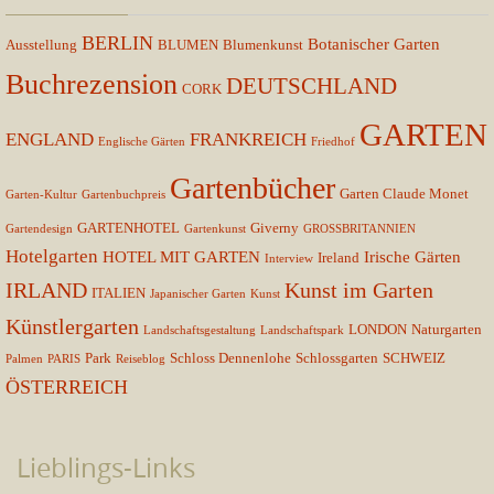
BERLIN
Botanischer Garten
Ausstellung
BLUMEN
Blumenkunst
Buchrezension
DEUTSCHLAND
CORK
GARTEN
ENGLAND
FRANKREICH
Englische Gärten
Friedhof
Gartenbücher
Garten Claude Monet
Garten-Kultur
Gartenbuchpreis
GARTENHOTEL
Giverny
Gartendesign
Gartenkunst
GROSSBRITANNIEN
Hotelgarten
HOTEL MIT GARTEN
Irische Gärten
Ireland
Interview
IRLAND
Kunst im Garten
ITALIEN
Japanischer Garten
Kunst
Künstlergarten
LONDON
Naturgarten
Landschaftsgestaltung
Landschaftspark
Park
Schloss Dennenlohe
Schlossgarten
SCHWEIZ
Palmen
PARIS
Reiseblog
ÖSTERREICH
Lieblings-Links