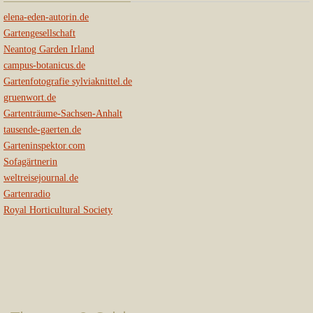
elena-eden-autorin.de
Gartengesellschaft
Neantog Garden Irland
campus-botanicus.de
Gartenfotografie sylviaknittel.de
gruenwort.de
Gartenträume-Sachsen-Anhalt
tausende-gaerten.de
Garteninspektor.com
Sofagärtnerin
weltreisejournal.de
Gartenradio
Royal Horticultural Society