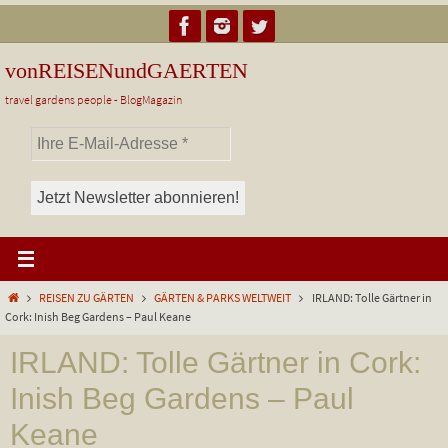
Zum
Inhalt
springen
vonREISENundGAERTEN
travel gardens people - BlogMagazin
Start
REISEN ZU GÄRTEN
GÄRTEN & PARKS WELTWEIT
IRLAND: Tolle Gärtner in
Cork: Inish Beg Gardens – Paul Keane
IRLAND: Tolle Gärtner in Cork:
Inish Beg Gardens – Paul
Keane