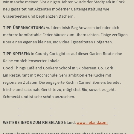
wie manche meinen. Vor einigen Jahren wurde der Stadtpark in Cork
neu gestaltet mit Akzenten moderner Gartengestaltung wie
Gräserbeeten und bepflanzten Dächern.
TIPP-ÜBERNACHTUNG:
Auf dem Inish Beg Anwesen befinden sich
mehrere komfortable Ferienhäuser zum Übernachten. Einige verfügen
über einen eigenen kleinen, individuell gestalteten Hofgarten.
TIPP-SPEISEN:
In County Cork gibt es auf dieser Garten-Route eine
Reihe empfehlenswerter Lokale.
Good Things Café and Cookery School in Skibbereen, Co. Cork
Ein Restaurant mit Kochschule. Sehr ambitionierte Küche mit
regionalen Zutaten. Die engagierte Köchin Carmel Somers bereitet
frische und saisonale Gerichte zu, möglichst Bio, soweit es geht.
Schmeckt und ist sehr schön anzusehen.
WEITERE INFOS ZUM REISELAND
Irland:
www.ireland.com
Lesen Sie auch
weitere Beiträge dieser Serie über die tollen Gärtner in