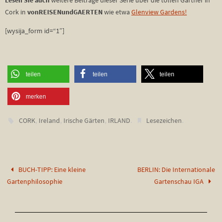
Cork in
vonREISENundGAERTEN
wie etwa
Glenview Gardens!
[wysija_form id=“1″]
teilen
teilen
teilen
merken
,
,
,
.
.
CORK
Ireland
Irische Gärten
IRLAND
Lesezeichen
BUCH-TIPP: Eine kleine
BERLIN: Die Internationale
Gartenphilosophie
Gartenschau IGA