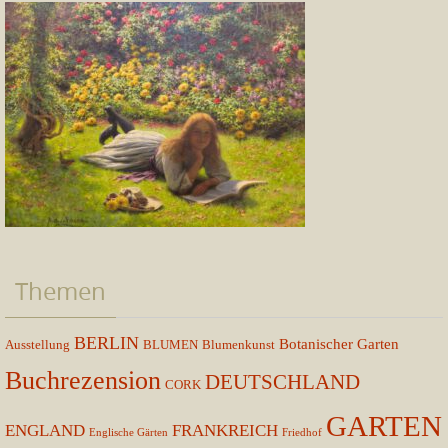
Themen
BERLIN
Botanischer Garten
Ausstellung
BLUMEN
Blumenkunst
Buchrezension
DEUTSCHLAND
CORK
GARTEN
ENGLAND
FRANKREICH
Englische Gärten
Friedhof