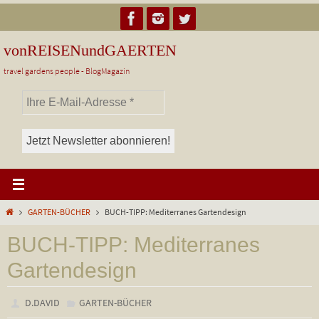
Zum
Inhalt
springen
vonREISENundGAERTEN
travel gardens people - BlogMagazin
Start
GARTEN-BÜCHER
BUCH-TIPP: Mediterranes Gartendesign
BUCH-TIPP: Mediterranes
Gartendesign
D.DAVID
GARTEN-BÜCHER