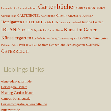
Gartenbücher
Garten Claude Monet
Garten-Kultur
Gartenbuchpreis
GARTENHOTEL
Giverny
Gartendesign
Gartenkunst
GROSSBRITANNIEN
Hotelgarten
HOTEL MIT GARTEN
Irische Gärten
Ireland
Interview
IRLAND
Kunst im Garten
ITALIEN
Japanischer Garten
Kunst
Künstlergarten
LONDON
Naturgarten
Landschaftsgestaltung
Landschaftspark
Park
Schloss Dennenlohe
Schlossgarten
SCHWEIZ
Palmen
PARIS
Reiseblog
ÖSTERREICH
Lieblings-Links
elena-eden-autorin.de
Gartengesellschaft
Neantog Garden Irland
campus-botanicus.de
Gartenfotografie sylviaknittel.de
gruenwort.de