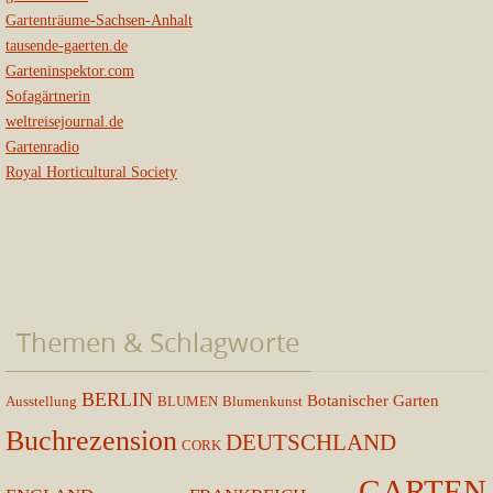
Gartenträume-Sachsen-Anhalt
tausende-gaerten.de
Garteninspektor.com
Sofagärtnerin
weltreisejournal.de
Gartenradio
Royal Horticultural Society
Themen & Schlagworte
BERLIN
Botanischer Garten
Ausstellung
BLUMEN
Blumenkunst
Buchrezension
DEUTSCHLAND
CORK
GARTEN