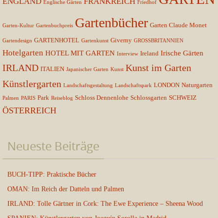
ENGLAND
FRANKREICH
Englische Gärten
Friedhof
Gartenbücher
Garten Claude Monet
Garten-Kultur
Gartenbuchpreis
GARTENHOTEL
Giverny
Gartendesign
Gartenkunst
GROSSBRITANNIEN
Hotelgarten
HOTEL MIT GARTEN
Irische Gärten
Ireland
Interview
IRLAND
Kunst im Garten
ITALIEN
Japanischer Garten
Kunst
Künstlergarten
LONDON
Naturgarten
Landschaftsgestaltung
Landschaftspark
Park
Schloss Dennenlohe
Schlossgarten
SCHWEIZ
Palmen
PARIS
Reiseblog
ÖSTERREICH
Neueste Beiträge
BUCH-TIPP: Praktische Bücher
OMAN: Im Reich der Datteln und Palmen
IRLAND: Tolle Gärtner in Cork: The Ewe Experience – Sheena Wood