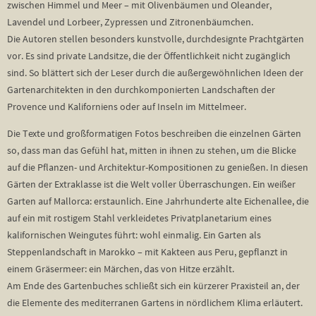
zwischen Himmel und Meer – mit Olivenbäumen und Oleander,
Lavendel und Lorbeer, Zypressen und Zitronenbäumchen.
Die Autoren stellen besonders kunstvolle, durchdesignte Prachtgärten
vor. Es sind private Landsitze, die der Öffentlichkeit nicht zugänglich
sind. So blättert sich der Leser durch die außergewöhnlichen Ideen der
Gartenarchitekten in den durchkomponierten Landschaften der
Provence und Kaliforniens oder auf Inseln im Mittelmeer.
Die Texte und großformatigen Fotos beschreiben die einzelnen Gärten
so, dass man das Gefühl hat, mitten in ihnen zu stehen, um die Blicke
auf die Pflanzen- und Architektur-Kompositionen zu genießen. In diesen
Gärten der Extraklasse ist die Welt voller Überraschungen. Ein weißer
Garten auf Mallorca: erstaunlich. Eine Jahrhunderte alte Eichenallee, die
auf ein mit rostigem Stahl verkleidetes Privatplanetarium eines
kalifornischen Weingutes führt: wohl einmalig. Ein Garten als
Steppenlandschaft in Marokko – mit Kakteen aus Peru, gepflanzt in
einem Gräsermeer: ein Märchen, das von Hitze erzählt.
Am Ende des Gartenbuches schließt sich ein kürzerer Praxisteil an, der
die Elemente des mediterranen Gartens in nördlichem Klima erläutert.