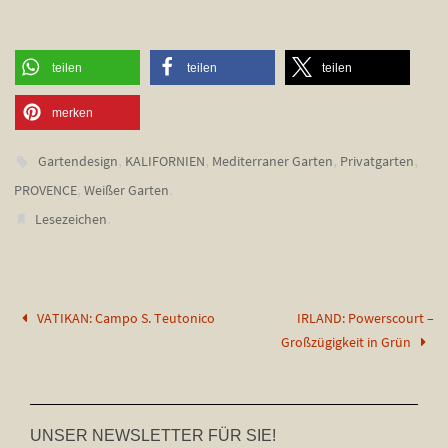
teilen
teilen
teilen
merken
,
,
,
,
Gartendesign
KALIFORNIEN
Mediterraner Garten
Privatgarten
,
.
PROVENCE
Weißer Garten
.
Lesezeichen
VATIKAN: Campo S. Teutonico
IRLAND: Powerscourt –
Großzügigkeit in Grün
UNSER NEWSLETTER FÜR SIE!