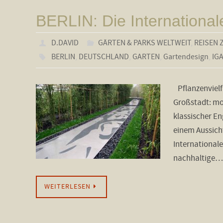
BERLIN: Die Internationa
D.DAVID
GÄRTEN & PARKS WELTWEIT
,
REISEN 
BERLIN
,
DEUTSCHLAND
,
GARTEN
,
Gartendesign
,
IG
Pflanzenvielfa
Großstadt: mo
klassischer En
einem Aussicht
International
nachhaltige…
WEITERLESEN