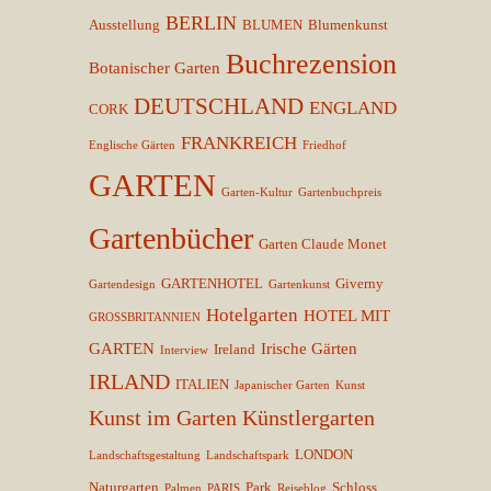
BERLIN
Ausstellung
BLUMEN
Blumenkunst
Buchrezension
Botanischer Garten
DEUTSCHLAND
ENGLAND
CORK
FRANKREICH
Englische Gärten
Friedhof
GARTEN
Garten-Kultur
Gartenbuchpreis
Gartenbücher
Garten Claude Monet
GARTENHOTEL
Giverny
Gartendesign
Gartenkunst
Hotelgarten
HOTEL MIT
GROSSBRITANNIEN
GARTEN
Irische Gärten
Ireland
Interview
IRLAND
ITALIEN
Japanischer Garten
Kunst
Kunst im Garten
Künstlergarten
LONDON
Landschaftsgestaltung
Landschaftspark
Naturgarten
Park
Schloss
Palmen
PARIS
Reiseblog