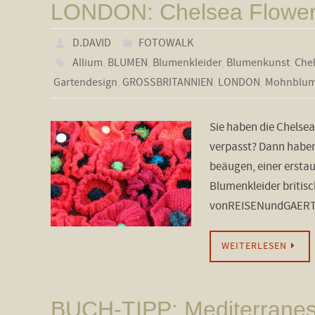
LONDON: Chelsea Flow
D.DAVID
FOTOWALK
Allium
,
BLUMEN
,
Blumenkleider
,
Blumenkunst
,
Che
Gartendesign
,
GROSSBRITANNIEN
,
LONDON
,
Mohnblu
Sie haben die Chelsea
verpasst? Dann haben 
beäugen, einer erstau
Blumenkleider britisch
vonREISENundGAERTEN
WEITERLESEN
BUCH-TIPP: Mediterranes