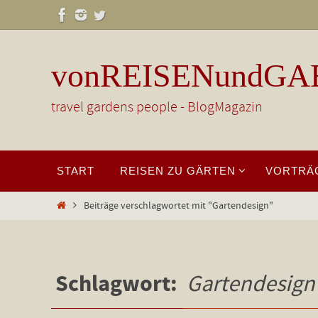
Zum
Inhalt
springen
vonREISENundGA
travel gardens people - BlogMagazin
Zum
START
REISEN ZU GÄRTEN
VORTRÄ
Inhalt
springen
Start
Beiträge verschlagwortet mit "Gartendesign"
Schlagwort:
Gartendesign