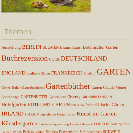
Themen
BERLIN
Botanischer Garten
Ausstellung
BLUMEN
Blumenkunst
Buchrezension
DEUTSCHLAND
CORK
GARTEN
ENGLAND
FRANKREICH
Englische Gärten
Friedhof
Gartenbücher
Garten Claude Monet
Garten-Kultur
Gartenbuchpreis
GARTENHOTEL
Giverny
Gartendesign
Gartenkunst
GROSSBRITANNIEN
Hotelgarten
HOTEL MIT GARTEN
Irische Gärten
Ireland
Interview
IRLAND
Kunst im Garten
ITALIEN
Japanischer Garten
Kunst
Künstlergarten
LONDON
Naturgarten
Landschaftsgestaltung
Landschaftspark
Park
Schloss Dennenlohe
Schlossgarten
SCHWEIZ
Palmen
PARIS
Reiseblog