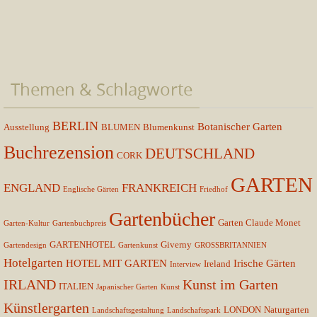
Themen & Schlagworte
BERLIN
Botanischer Garten
Ausstellung
BLUMEN
Blumenkunst
Buchrezension
DEUTSCHLAND
CORK
GARTEN
ENGLAND
FRANKREICH
Englische Gärten
Friedhof
Gartenbücher
Garten Claude Monet
Garten-Kultur
Gartenbuchpreis
GARTENHOTEL
Giverny
Gartendesign
Gartenkunst
GROSSBRITANNIEN
Hotelgarten
HOTEL MIT GARTEN
Irische Gärten
Ireland
Interview
IRLAND
Kunst im Garten
ITALIEN
Japanischer Garten
Kunst
Künstlergarten
LONDON
Naturgarten
Landschaftsgestaltung
Landschaftspark