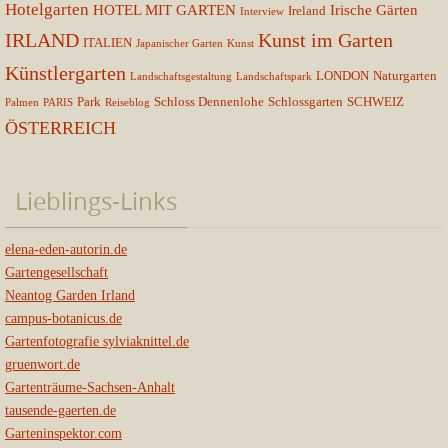
Hotelgarten
HOTEL MIT GARTEN
Irische Gärten
Ireland
Interview
IRLAND
Kunst im Garten
ITALIEN
Japanischer Garten
Kunst
Künstlergarten
LONDON
Naturgarten
Landschaftsgestaltung
Landschaftspark
Park
Schloss Dennenlohe
Schlossgarten
SCHWEIZ
Palmen
PARIS
Reiseblog
ÖSTERREICH
Lieblings-Links
elena-eden-autorin.de
Gartengesellschaft
Neantog Garden Irland
campus-botanicus.de
Gartenfotografie sylviaknittel.de
gruenwort.de
Gartenträume-Sachsen-Anhalt
tausende-gaerten.de
Garteninspektor.com