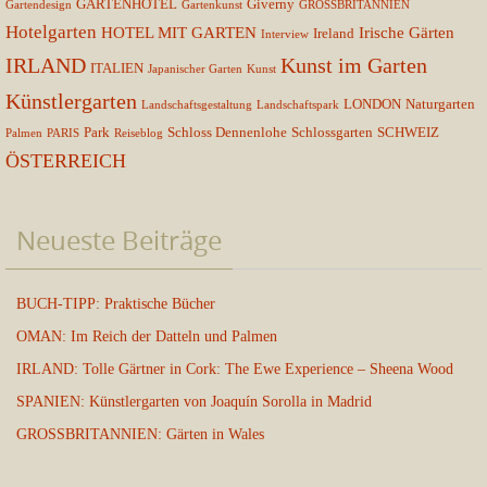
GARTENHOTEL
Giverny
Gartendesign
Gartenkunst
GROSSBRITANNIEN
Hotelgarten
HOTEL MIT GARTEN
Irische Gärten
Ireland
Interview
IRLAND
Kunst im Garten
ITALIEN
Japanischer Garten
Kunst
Künstlergarten
LONDON
Naturgarten
Landschaftsgestaltung
Landschaftspark
Park
Schloss Dennenlohe
Schlossgarten
SCHWEIZ
Palmen
PARIS
Reiseblog
ÖSTERREICH
Neueste Beiträge
BUCH-TIPP: Praktische Bücher
OMAN: Im Reich der Datteln und Palmen
IRLAND: Tolle Gärtner in Cork: The Ewe Experience – Sheena Wood
SPANIEN: Künstlergarten von Joaquín Sorolla in Madrid
GROSSBRITANNIEN: Gärten in Wales