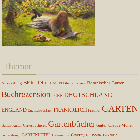
Themen
BERLIN
Botanischer Garten
Ausstellung
BLUMEN
Blumenkunst
Buchrezension
DEUTSCHLAND
CORK
GARTEN
ENGLAND
FRANKREICH
Englische Gärten
Friedhof
Gartenbücher
Garten Claude Monet
Garten-Kultur
Gartenbuchpreis
GARTENHOTEL
Giverny
Gartendesign
Gartenkunst
GROSSBRITANNIEN