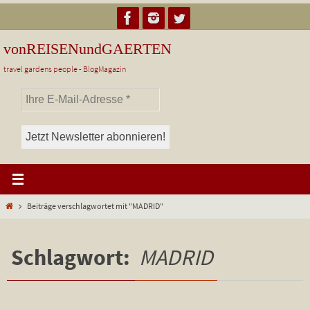
Zum
Inhalt
springen
vonREISENundGAERTEN
travel gardens people - BlogMagazin
Start
Beiträge verschlagwortet mit "MADRID"
Schlagwort:
MADRID