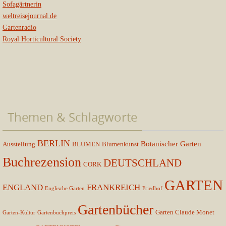
Sofagärtnerin
weltreisejournal.de
Gartenradio
Royal Horticultural Society
Themen & Schlagworte
BERLIN
Botanischer Garten
Ausstellung
BLUMEN
Blumenkunst
Buchrezension
DEUTSCHLAND
CORK
GARTEN
ENGLAND
FRANKREICH
Englische Gärten
Friedhof
Gartenbücher
Garten Claude Monet
Garten-Kultur
Gartenbuchpreis