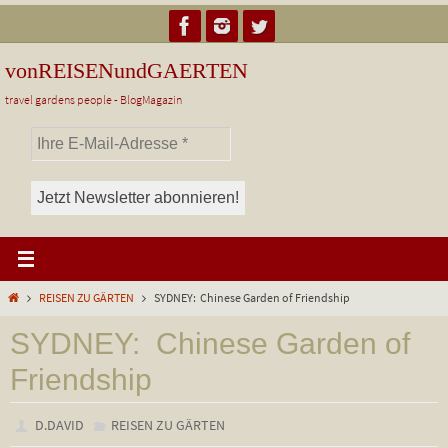
Zum
Inhalt
springen
vonREISENundGAERTEN
travel gardens people - BlogMagazin
Start
REISEN ZU GÄRTEN
SYDNEY: Chinese Garden of Friendship
SYDNEY: Chinese Garden of
Friendship
D.DAVID
REISEN ZU GÄRTEN