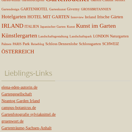
Garten-Kultur
Gartenbuchpreis
GARTENHOTEL
Giverny
Gartendesign
Gartenkunst
GROSSBRITANNIEN
Hotelgarten
HOTEL MIT GARTEN
Irische Gärten
Ireland
Interview
IRLAND
Kunst im Garten
ITALIEN
Japanischer Garten
Kunst
Künstlergarten
LONDON
Naturgarten
Landschaftsgestaltung
Landschaftspark
Park
Schloss Dennenlohe
Schlossgarten
SCHWEIZ
Palmen
PARIS
Reiseblog
ÖSTERREICH
Lieblings-Links
elena-eden-autorin.de
Gartengesellschaft
Neantog Garden Irland
campus-botanicus.de
Gartenfotografie sylviaknittel.de
gruenwort.de
Gartenträume-Sachsen-Anhalt