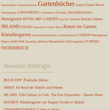
Gartenbücher
Garten Claude Monet
Garten-Kultur
Gartenbuchpreis
GARTENHOTEL
Giverny
Gartendesign
Gartenkunst
GROSSBRITANNIEN
Hotelgarten
HOTEL MIT GARTEN
Irische Gärten
Ireland
Interview
IRLAND
Kunst im Garten
ITALIEN
Japanischer Garten
Kunst
Künstlergarten
LONDON
Naturgarten
Landschaftsgestaltung
Landschaftspark
Park
Schloss Dennenlohe
Schlossgarten
SCHWEIZ
Palmen
PARIS
Reiseblog
ÖSTERREICH
Neueste Beiträge
BUCH-TIPP: Praktische Bücher
OMAN: Im Reich der Datteln und Palmen
IRLAND: Tolle Gärtner in Cork: The Ewe Experience – Sheena Wood
SPANIEN: Künstlergarten von Joaquín Sorolla in Madrid
GROSSBRITANNIEN: Gärten in Wales