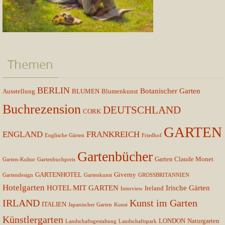
Themen
BERLIN
Botanischer Garten
Ausstellung
BLUMEN
Blumenkunst
Buchrezension
DEUTSCHLAND
CORK
GARTEN
ENGLAND
FRANKREICH
Englische Gärten
Friedhof
Gartenbücher
Garten Claude Monet
Garten-Kultur
Gartenbuchpreis
GARTENHOTEL
Giverny
Gartendesign
Gartenkunst
GROSSBRITANNIEN
Hotelgarten
HOTEL MIT GARTEN
Irische Gärten
Ireland
Interview
IRLAND
Kunst im Garten
ITALIEN
Japanischer Garten
Kunst
Künstlergarten
LONDON
Naturgarten
Landschaftsgestaltung
Landschaftspark