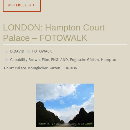
WEITERLESEN
LONDON: Hampton Court
Palace – FOTOWALK
D.DAVID
FOTOWALK
,
,
,
,
Capability Brown
Eibe
ENGLAND
Englische Gärten
Hampton
,
,
Court Palace
Königlicher Garten
LONDON