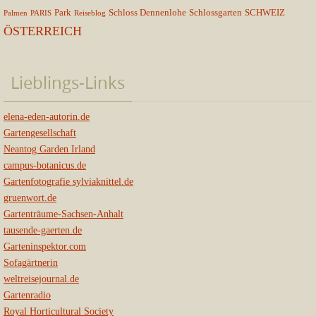
Park
Schloss Dennenlohe
Schlossgarten
SCHWEIZ
Palmen
PARIS
Reiseblog
ÖSTERREICH
Lieblings-Links
elena-eden-autorin.de
Gartengesellschaft
Neantog Garden Irland
campus-botanicus.de
Gartenfotografie sylviaknittel.de
gruenwort.de
Gartenträume-Sachsen-Anhalt
tausende-gaerten.de
Garteninspektor.com
Sofagärtnerin
weltreisejournal.de
Gartenradio
Royal Horticultural Society