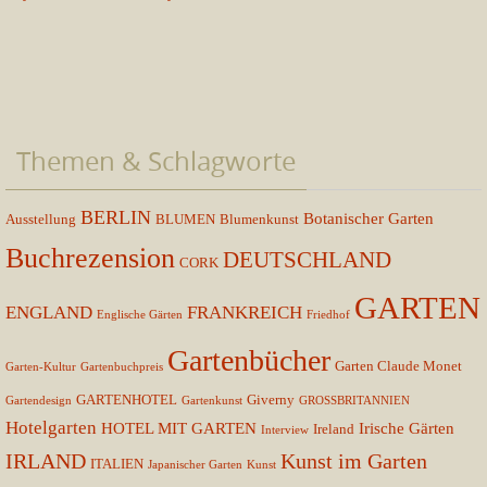
Themen & Schlagworte
BERLIN
Botanischer Garten
Ausstellung
BLUMEN
Blumenkunst
Buchrezension
DEUTSCHLAND
CORK
GARTEN
ENGLAND
FRANKREICH
Englische Gärten
Friedhof
Gartenbücher
Garten Claude Monet
Garten-Kultur
Gartenbuchpreis
GARTENHOTEL
Giverny
Gartendesign
Gartenkunst
GROSSBRITANNIEN
Hotelgarten
HOTEL MIT GARTEN
Irische Gärten
Ireland
Interview
IRLAND
Kunst im Garten
ITALIEN
Japanischer Garten
Kunst