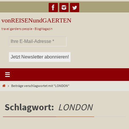
Zum
Inhalt
springen
vonREISENundGAERTEN
travel gardens people - BlogMagazin
Start
Beiträge verschlagwortet mit "LONDON"
Schlagwort:
LONDON