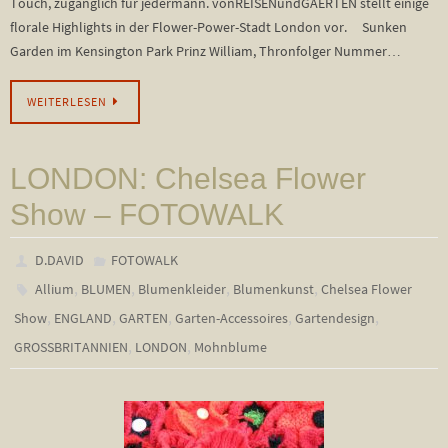
Touch, zugänglich für jedermann. vonREISENundGAERTEN stellt einige
florale Highlights in der Flower-Power-Stadt London vor. Sunken
Garden im Kensington Park Prinz William, Thronfolger Nummer…
WEITERLESEN
LONDON: Chelsea Flower
Show – FOTOWALK
D.DAVID
FOTOWALK
,
,
,
,
Allium
BLUMEN
Blumenkleider
Blumenkunst
Chelsea Flower
,
,
,
,
,
Show
ENGLAND
GARTEN
Garten-Accessoires
Gartendesign
,
,
GROSSBRITANNIEN
LONDON
Mohnblume