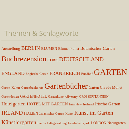
Themen & Schlagworte
BERLIN
Botanischer Garten
Ausstellung
BLUMEN
Blumenkunst
Buchrezension
DEUTSCHLAND
CORK
GARTEN
ENGLAND
FRANKREICH
Englische Gärten
Friedhof
Gartenbücher
Garten Claude Monet
Garten-Kultur
Gartenbuchpreis
GARTENHOTEL
Giverny
Gartendesign
Gartenkunst
GROSSBRITANNIEN
Hotelgarten
HOTEL MIT GARTEN
Irische Gärten
Ireland
Interview
IRLAND
Kunst im Garten
ITALIEN
Japanischer Garten
Kunst
Künstlergarten
LONDON
Naturgarten
Landschaftsgestaltung
Landschaftspark