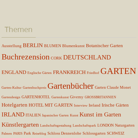
Themen
BERLIN
Botanischer Garten
Ausstellung
BLUMEN
Blumenkunst
Buchrezension
DEUTSCHLAND
CORK
GARTEN
ENGLAND
FRANKREICH
Englische Gärten
Friedhof
Gartenbücher
Garten Claude Monet
Garten-Kultur
Gartenbuchpreis
GARTENHOTEL
Giverny
Gartendesign
Gartenkunst
GROSSBRITANNIEN
Hotelgarten
HOTEL MIT GARTEN
Irische Gärten
Ireland
Interview
IRLAND
Kunst im Garten
ITALIEN
Japanischer Garten
Kunst
Künstlergarten
LONDON
Naturgarten
Landschaftsgestaltung
Landschaftspark
Park
Schloss Dennenlohe
Schlossgarten
SCHWEIZ
Palmen
PARIS
Reiseblog