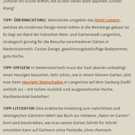
Zuhörer ins Grüne driften, hin zu den vielen alten Bäumen. Grüner
Klang!
TIPP- ÜBERNACHTUNG:
Weinstöcke umgeben das
Hotel Loisium
,
welches als modernes Design-Hotel mitten in die Weinberge gebaut ist.
Es liegt am Rand der hübschen Wein- und Gartenstadt Langenlois,
strategisch günstig für die Besuche verschiedener Gärten in
Niederösterreich. Cooles Design, gewöhnungsbedürftige Badezimmer,
gute Küche.
TIPP-SPEISEN:
In Niederösterreich muss der Gast abends unbedingt
einen Heurigen besuchen. Sehr schön, wie in einem kleinen Garten, sitzt
man beim
Heurigen Steinschaden
in Langenlois auf dem Sauberg (heißt
wirklich so) – mit tollem Ausblick und ausgezeichneter Küche.
Marillenknödel bestellen!
TIPP-LITERATUR:
Eine praktische Anleitung zum natürlichen und
ökologischen Gärtnern liefert das Buch zur Initiative „Natur im Garten“.
Dort wird beschrieben, wie man seinen Garten Schritt für Schritt
umstellen kann auf Gärtnern ohne Pestizide, ohne chemisch-