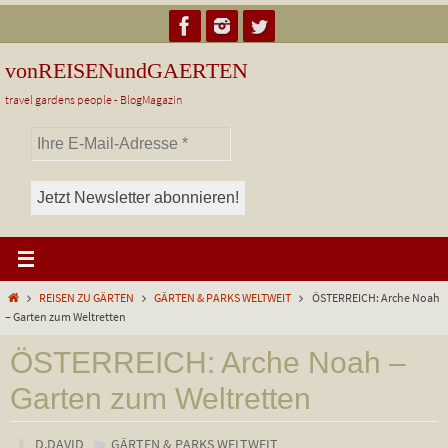
Zum
Inhalt
springen
vonREISENundGAERTEN
travel gardens people - BlogMagazin
Start
REISEN ZU GÄRTEN
GÄRTEN & PARKS WELTWEIT
ÖSTERREICH: Arche Noah
– Garten zum Weltretten
ÖSTERREICH: Arche Noah –
Garten zum Weltretten
D.DAVID
GÄRTEN & PARKS WELTWEIT