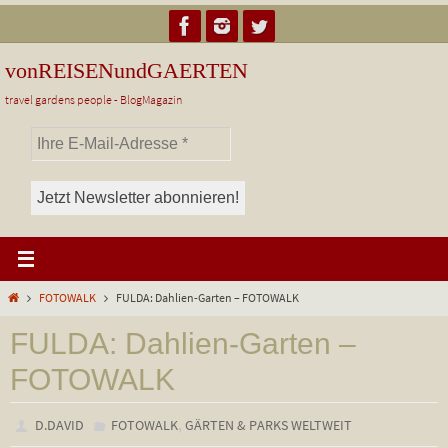
Zum
Inhalt
springen
vonREISENundGAERTEN
travel gardens people - BlogMagazin
Start
FOTOWALK
FULDA: Dahlien-Garten – FOTOWALK
FULDA: Dahlien-Garten –
FOTOWALK
,
D.DAVID
FOTOWALK
GÄRTEN & PARKS WELTWEIT