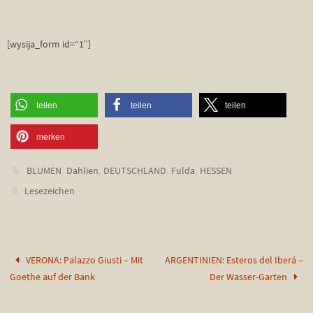
[wysija_form id=“1″]
teilen
teilen
teilen
merken
,
,
,
,
.
BLUMEN
Dahlien
DEUTSCHLAND
Fulda
HESSEN
.
Lesezeichen
VERONA: Palazzo Giusti – Mit
ARGENTINIEN: Esteros del Iberá –
Goethe auf der Bank
Der Wasser-Garten