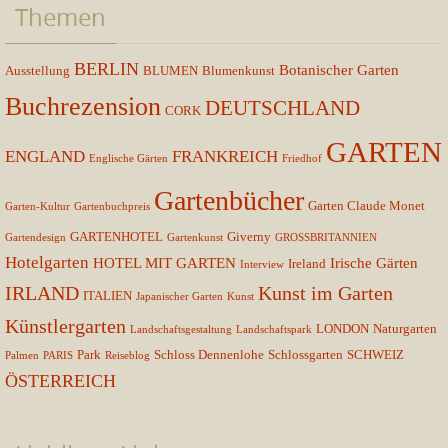
Themen
BERLIN
Botanischer Garten
Ausstellung
BLUMEN
Blumenkunst
Buchrezension
DEUTSCHLAND
CORK
GARTEN
ENGLAND
FRANKREICH
Englische Gärten
Friedhof
Gartenbücher
Garten Claude Monet
Garten-Kultur
Gartenbuchpreis
GARTENHOTEL
Giverny
Gartendesign
Gartenkunst
GROSSBRITANNIEN
Hotelgarten
HOTEL MIT GARTEN
Irische Gärten
Ireland
Interview
IRLAND
Kunst im Garten
ITALIEN
Japanischer Garten
Kunst
Künstlergarten
LONDON
Naturgarten
Landschaftsgestaltung
Landschaftspark
Park
Schloss Dennenlohe
Schlossgarten
SCHWEIZ
Palmen
PARIS
Reiseblog
ÖSTERREICH