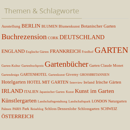
Themen & Schlagworte
BERLIN
Botanischer Garten
Ausstellung
BLUMEN
Blumenkunst
Buchrezension
DEUTSCHLAND
CORK
GARTEN
ENGLAND
FRANKREICH
Englische Gärten
Friedhof
Gartenbücher
Garten Claude Monet
Garten-Kultur
Gartenbuchpreis
GARTENHOTEL
Giverny
Gartendesign
Gartenkunst
GROSSBRITANNIEN
Hotelgarten
HOTEL MIT GARTEN
Irische Gärten
Ireland
Interview
IRLAND
Kunst im Garten
ITALIEN
Japanischer Garten
Kunst
Künstlergarten
LONDON
Naturgarten
Landschaftsgestaltung
Landschaftspark
Park
Schloss Dennenlohe
Schlossgarten
SCHWEIZ
Palmen
PARIS
Reiseblog
ÖSTERREICH