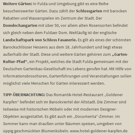
Weitere Gärten:
In Fulda und Umgebung gibt es eine Reihe
besuchenswerter Gärten. Dazu zählt der
Schlossgarten
mit barocken
Rabatten und Wasserspielen im Zentrum der Stadt. Der
Domdechangarten
mit über 50, vor allem alten Rosensorten befindet
sich gleich neben dem Fuldaer Dom. Weitläufig ist der englische
Landschaftspark von Schloss Fasanerie.
Es gilt als eines der schönsten
Barockschlösser Hessens aus dem 18. Jahrhundert und liegt etwas
außerhalb der Stadt. Diese und weitere Gärten gehören zum
„Garten-
Kultur-Pfad“
, ein Projekt, welches die Stadt Fulda gemeinsam mit der
Deutschen Gartenbau-Gesellschaft ins Lebens gerufen hat. Mit Hilfe von
Informationsbroschüren, Gartenführungen und Veranstaltungen sollen
möglichst viele Menschen für Gärten interessiert werden.
TIPP-ÜBERNACHTUNG:
Das Romantik-Hotel-Restaurant „Goldener
Karpfen“ befindet sich im Barockviertel der Altstadt. Die Zimmer sind
teilweise mit historischen Möbeln oder mit modernen Designer-
Objekten ausgestattet. Es gibt auch ein „Documenta“-Zimmer. Im
Sommer kann man draußen unter Bäumen speisen, umgeben von
üppig geschmückten Blumenkübeln. www.hotel-goldener-karpfen.de