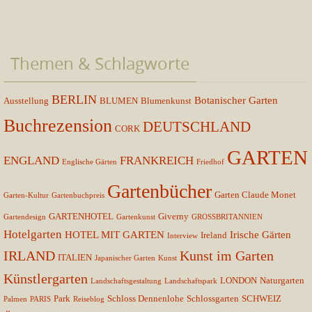
Themen & Schlagworte
BERLIN
Botanischer Garten
Ausstellung
BLUMEN
Blumenkunst
Buchrezension
DEUTSCHLAND
CORK
GARTEN
ENGLAND
FRANKREICH
Englische Gärten
Friedhof
Gartenbücher
Garten Claude Monet
Garten-Kultur
Gartenbuchpreis
GARTENHOTEL
Giverny
Gartendesign
Gartenkunst
GROSSBRITANNIEN
Hotelgarten
HOTEL MIT GARTEN
Irische Gärten
Ireland
Interview
IRLAND
Kunst im Garten
ITALIEN
Japanischer Garten
Kunst
Künstlergarten
LONDON
Naturgarten
Landschaftsgestaltung
Landschaftspark
Park
Schloss Dennenlohe
Schlossgarten
SCHWEIZ
Palmen
PARIS
Reiseblog