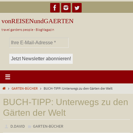
Zum
Inhalt
springen
vonREISENundGAERTEN
travel gardens people - BlogMagazin
Start
GARTEN-BÜCHER
BUCH-TIPP: Unterwegs zu den Gärten der Welt
BUCH-TIPP: Unterwegs zu den
Gärten der Welt
D.DAVID
GARTEN-BÜCHER