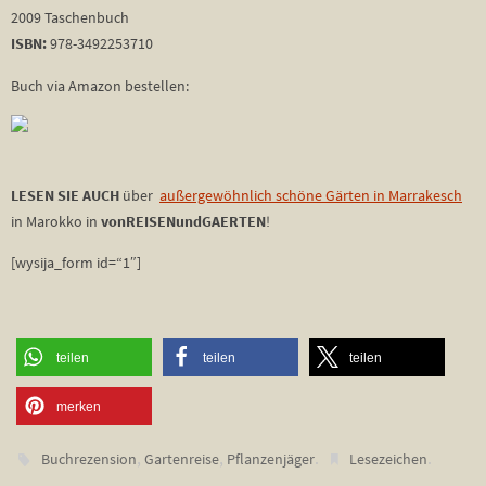
2009 Taschenbuch
ISBN:
978-3492253710
Buch via Amazon bestellen:
LESEN SIE AUCH
über
außergewöhnlich schöne Gärten in Marrakesch
in Marokko in
vonREISENundGAERTEN
!
[wysija_form id=“1″]
teilen
teilen
teilen
merken
,
,
.
.
Buchrezension
Gartenreise
Pflanzenjäger
Lesezeichen