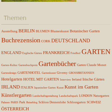
Themen
BERLIN
Botanischer Garten
Ausstellung
BLUMEN
Blumenkunst
Buchrezension
DEUTSCHLAND
CORK
GARTEN
ENGLAND
FRANKREICH
Englische Gärten
Friedhof
Gartenbücher
Garten Claude Monet
Garten-Kultur
Gartenbuchpreis
GARTENHOTEL
Giverny
Gartendesign
Gartenkunst
GROSSBRITANNIEN
Hotelgarten
HOTEL MIT GARTEN
Irische Gärten
Ireland
Interview
IRLAND
Kunst im Garten
ITALIEN
Japanischer Garten
Kunst
Künstlergarten
LONDON
Naturgarten
Landschaftsgestaltung
Landschaftspark
Park
Schloss Dennenlohe
Schlossgarten
SCHWEIZ
Palmen
PARIS
Reiseblog
ÖSTERREICH