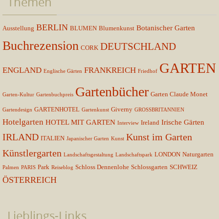
Themen
BERLIN
Botanischer Garten
Ausstellung
BLUMEN
Blumenkunst
Buchrezension
DEUTSCHLAND
CORK
GARTEN
ENGLAND
FRANKREICH
Englische Gärten
Friedhof
Gartenbücher
Garten Claude Monet
Garten-Kultur
Gartenbuchpreis
GARTENHOTEL
Giverny
Gartendesign
Gartenkunst
GROSSBRITANNIEN
Hotelgarten
HOTEL MIT GARTEN
Irische Gärten
Ireland
Interview
IRLAND
Kunst im Garten
ITALIEN
Japanischer Garten
Kunst
Künstlergarten
LONDON
Naturgarten
Landschaftsgestaltung
Landschaftspark
Park
Schloss Dennenlohe
Schlossgarten
SCHWEIZ
Palmen
PARIS
Reiseblog
ÖSTERREICH
Lieblings-Links