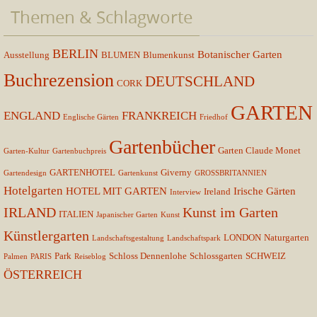
Themen & Schlagworte
BERLIN
Botanischer Garten
Ausstellung
BLUMEN
Blumenkunst
Buchrezension
DEUTSCHLAND
CORK
GARTEN
ENGLAND
FRANKREICH
Englische Gärten
Friedhof
Gartenbücher
Garten Claude Monet
Garten-Kultur
Gartenbuchpreis
GARTENHOTEL
Giverny
Gartendesign
Gartenkunst
GROSSBRITANNIEN
Hotelgarten
HOTEL MIT GARTEN
Irische Gärten
Ireland
Interview
IRLAND
Kunst im Garten
ITALIEN
Japanischer Garten
Kunst
Künstlergarten
LONDON
Naturgarten
Landschaftsgestaltung
Landschaftspark
Park
Schloss Dennenlohe
Schlossgarten
SCHWEIZ
Palmen
PARIS
Reiseblog
ÖSTERREICH