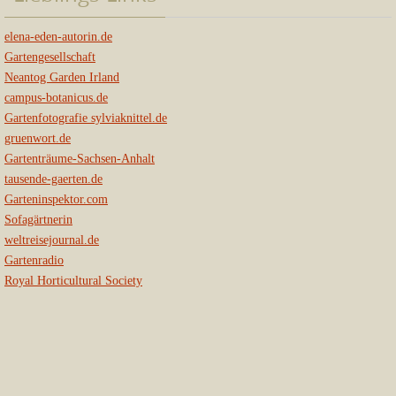
elena-eden-autorin.de
Gartengesellschaft
Neantog Garden Irland
campus-botanicus.de
Gartenfotografie sylviaknittel.de
gruenwort.de
Gartenträume-Sachsen-Anhalt
tausende-gaerten.de
Garteninspektor.com
Sofagärtnerin
weltreisejournal.de
Gartenradio
Royal Horticultural Society