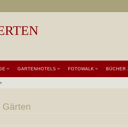
ERTEN
GE
GARTENHOTELS
FOTOWALK
BÜCHER 
en
 Gärten