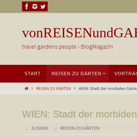
Zum
Inhalt
springen
vonREISENundGA
travel gardens people - BlogMagazin
Zum
START
REISEN ZU GÄRTEN
VORTRÄ
Inhalt
springen
Start
REISEN ZU GÄRTEN
WIEN: Stadt der morbiden Gärt
WIEN: Stadt der morbiden
D.DAVID
REISEN ZU GÄRTEN