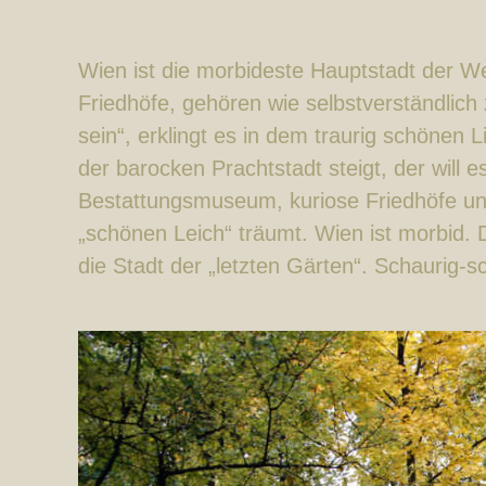
Wien ist die morbideste Hauptstadt der Wel
Friedhöfe, gehören wie selbstverständlic
sein“, erklingt es in dem traurig schönen 
der barocken Prachtstadt steigt, der will 
Bestattungsmuseum, kuriose Friedhöfe un
„schönen Leich“ träumt. Wien ist morbid. 
die Stadt der „letzten Gärten“. Schaurig-s