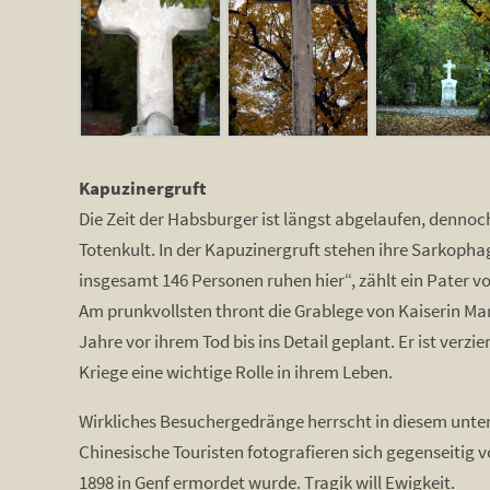
Kapuzinergruft
Die Zeit der Habsburger ist längst abgelaufen, dennoc
Totenkult. In der Kapuzinergruft stehen ihre Sarkophag
insgesamt 146 Personen ruhen hier“, zählt ein Pater vo
Am prunkvollsten thront die Grablege von Kaiserin Ma
Jahre vor ihrem Tod bis ins Detail geplant. Er ist ver
Kriege eine wichtige Rolle in ihrem Leben.
Wirkliches Besuchergedränge herrscht in diesem unter
Chinesische Touristen fotografieren sich gegenseitig 
1898 in Genf ermordet wurde. Tragik will Ewigkeit.