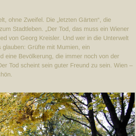
t, ohne Zweifel. Die „letzten Gärten“, die
h zum Stadtleben. „Der Tod, das muss ein Wiener
Lied von Georg Kreisler. Und wer in die Unterwelt
es glauben: Grüfte mit Mumien, ein
d eine Bevölkerung, die immer noch von der
Der Tod scheint sein guter Freund zu sein. Wien –
chön.