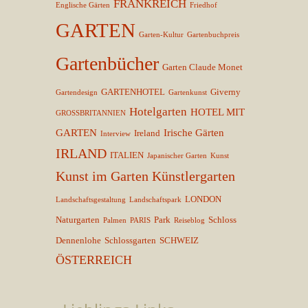
FRANKREICH
Englische Gärten
Friedhof
GARTEN
Garten-Kultur
Gartenbuchpreis
Gartenbücher
Garten Claude Monet
GARTENHOTEL
Giverny
Gartendesign
Gartenkunst
Hotelgarten
HOTEL MIT
GROSSBRITANNIEN
GARTEN
Irische Gärten
Ireland
Interview
IRLAND
ITALIEN
Japanischer Garten
Kunst
Kunst im Garten
Künstlergarten
LONDON
Landschaftsgestaltung
Landschaftspark
Naturgarten
Park
Schloss
Palmen
PARIS
Reiseblog
Dennenlohe
Schlossgarten
SCHWEIZ
ÖSTERREICH