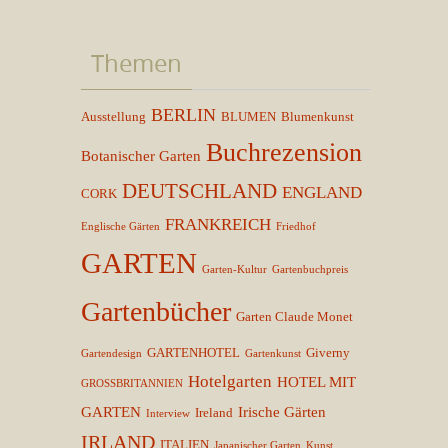
Themen
BERLIN
Ausstellung
BLUMEN
Blumenkunst
Buchrezension
Botanischer Garten
DEUTSCHLAND
ENGLAND
CORK
FRANKREICH
Englische Gärten
Friedhof
GARTEN
Garten-Kultur
Gartenbuchpreis
Gartenbücher
Garten Claude Monet
GARTENHOTEL
Giverny
Gartendesign
Gartenkunst
Hotelgarten
HOTEL MIT
GROSSBRITANNIEN
GARTEN
Irische Gärten
Ireland
Interview
IRLAND
ITALIEN
Japanischer Garten
Kunst