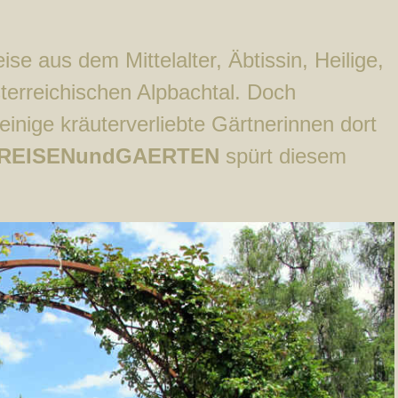
se aus dem Mittelalter, Äbtissin, Heilige,
terreichischen Alpbachtal. Doch
einige kräuterverliebte Gärtnerinnen dort
REISENundGAERTEN
spürt diesem