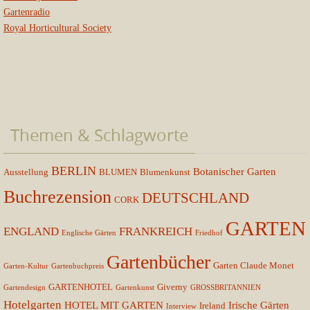
Gartenradio
Royal Horticultural Society
Themen & Schlagworte
BERLIN
Botanischer Garten
Ausstellung
BLUMEN
Blumenkunst
Buchrezension
DEUTSCHLAND
CORK
GARTEN
ENGLAND
FRANKREICH
Englische Gärten
Friedhof
Gartenbücher
Garten Claude Monet
Garten-Kultur
Gartenbuchpreis
GARTENHOTEL
Giverny
Gartendesign
Gartenkunst
GROSSBRITANNIEN
Hotelgarten
HOTEL MIT GARTEN
Irische Gärten
Ireland
Interview