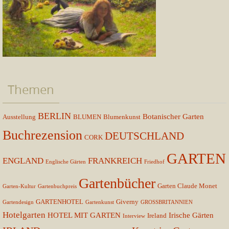
Themen
BERLIN
Botanischer Garten
Ausstellung
BLUMEN
Blumenkunst
Buchrezension
DEUTSCHLAND
CORK
GARTEN
ENGLAND
FRANKREICH
Englische Gärten
Friedhof
Gartenbücher
Garten Claude Monet
Garten-Kultur
Gartenbuchpreis
GARTENHOTEL
Giverny
Gartendesign
Gartenkunst
GROSSBRITANNIEN
Hotelgarten
HOTEL MIT GARTEN
Irische Gärten
Ireland
Interview