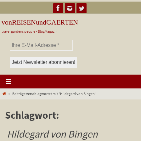
Zum
Inhalt
springen
vonREISENundGAERTEN
travel gardens people - BlogMagazin
Start
Beiträge verschlagwortet mit "Hildegard von Bingen"
Schlagwort:
Hildegard von Bingen