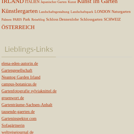
IRLAND
Kunst im Garten
ITALIEN
Japanischer Garten
Kunst
Künstlergarten
LONDON
Naturgarten
Landschaftsgestaltung
Landschaftspark
Park
Schloss Dennenlohe
Schlossgarten
SCHWEIZ
Palmen
PARIS
Reiseblog
ÖSTERREICH
Lieblings-Links
elena-eden-autorin.de
Gartengesellschaft
Neantog Garden Irland
campus-botanicus.de
Gartenfotografie sylviaknittel.de
gruenwort.de
Gartenträume-Sachsen-Anhalt
tausende-gaerten.de
Garteninspektor.com
Sofagärtnerin
weltreisejournal.de