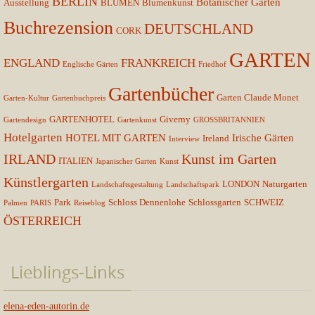
BERLIN
Botanischer Garten
Ausstellung
BLUMEN
Blumenkunst
Buchrezension
DEUTSCHLAND
CORK
GARTEN
ENGLAND
FRANKREICH
Englische Gärten
Friedhof
Gartenbücher
Garten Claude Monet
Garten-Kultur
Gartenbuchpreis
GARTENHOTEL
Giverny
Gartendesign
Gartenkunst
GROSSBRITANNIEN
Hotelgarten
HOTEL MIT GARTEN
Irische Gärten
Ireland
Interview
IRLAND
Kunst im Garten
ITALIEN
Japanischer Garten
Kunst
Künstlergarten
LONDON
Naturgarten
Landschaftsgestaltung
Landschaftspark
Park
Schloss Dennenlohe
Schlossgarten
SCHWEIZ
Palmen
PARIS
Reiseblog
ÖSTERREICH
Lieblings-Links
elena-eden-autorin.de