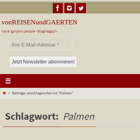
Zum
Inhalt
springen
vonREISENundGAERTEN
travel gardens people - BlogMagazin
Start
Beiträge verschlagwortet mit "Palmen"
Schlagwort:
Palmen