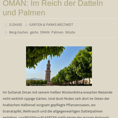
OMAN: Im Reich der Datteln
und Palmen
D.DAVID
GÄRTEN & PARKS WELTWEIT
,
,
,
,
Berg-Garten
gärte
OMAN
Palmen
Wüste
Im Sultanat Oman mit seinem heißen Wüstenklima erwarten Reisende
nicht wirklich üppige Gärten. Und doch finden sich dort im Osten der
Arabischen Halbinsel sorgsam gepflegte Pflanzenoasen, wo
Granatapfel, Weihrauch und die allgegenwärtigen Dattelpalmen
gedeihen. vonREISENundGAERTEN stellt einige der grünen Hotspots