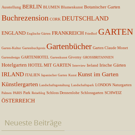
BERLIN
Botanischer Garten
Ausstellung
BLUMEN
Blumenkunst
Buchrezension
DEUTSCHLAND
CORK
GARTEN
ENGLAND
FRANKREICH
Englische Gärten
Friedhof
Gartenbücher
Garten Claude Monet
Garten-Kultur
Gartenbuchpreis
GARTENHOTEL
Giverny
Gartendesign
Gartenkunst
GROSSBRITANNIEN
Hotelgarten
HOTEL MIT GARTEN
Irische Gärten
Ireland
Interview
IRLAND
Kunst im Garten
ITALIEN
Japanischer Garten
Kunst
Künstlergarten
LONDON
Naturgarten
Landschaftsgestaltung
Landschaftspark
Park
Schloss Dennenlohe
Schlossgarten
SCHWEIZ
Palmen
PARIS
Reiseblog
ÖSTERREICH
Neueste Beiträge