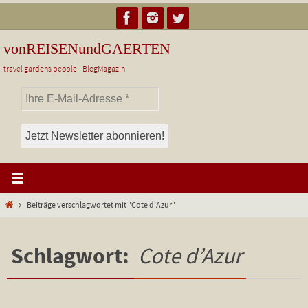
Zum
Inhalt
springen
vonREISENundGAERTEN
travel gardens people - BlogMagazin
Start
Beiträge verschlagwortet mit "Cote d’Azur"
Schlagwort:
Cote d’Azur