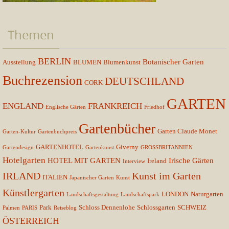
Themen
BERLIN
Botanischer Garten
Ausstellung
BLUMEN
Blumenkunst
Buchrezension
DEUTSCHLAND
CORK
GARTEN
ENGLAND
FRANKREICH
Englische Gärten
Friedhof
Gartenbücher
Garten Claude Monet
Garten-Kultur
Gartenbuchpreis
GARTENHOTEL
Giverny
Gartendesign
Gartenkunst
GROSSBRITANNIEN
Hotelgarten
HOTEL MIT GARTEN
Irische Gärten
Ireland
Interview
IRLAND
Kunst im Garten
ITALIEN
Japanischer Garten
Kunst
Künstlergarten
LONDON
Naturgarten
Landschaftsgestaltung
Landschaftspark
Park
Schloss Dennenlohe
Schlossgarten
SCHWEIZ
Palmen
PARIS
Reiseblog
ÖSTERREICH