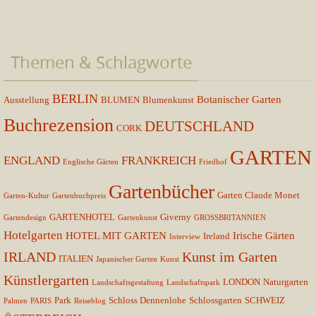
Themen & Schlagworte
BERLIN
Botanischer Garten
Ausstellung
BLUMEN
Blumenkunst
Buchrezension
DEUTSCHLAND
CORK
GARTEN
ENGLAND
FRANKREICH
Englische Gärten
Friedhof
Gartenbücher
Garten Claude Monet
Garten-Kultur
Gartenbuchpreis
GARTENHOTEL
Giverny
Gartendesign
Gartenkunst
GROSSBRITANNIEN
Hotelgarten
HOTEL MIT GARTEN
Irische Gärten
Ireland
Interview
IRLAND
Kunst im Garten
ITALIEN
Japanischer Garten
Kunst
Künstlergarten
LONDON
Naturgarten
Landschaftsgestaltung
Landschaftspark
Park
Schloss Dennenlohe
Schlossgarten
SCHWEIZ
Palmen
PARIS
Reiseblog