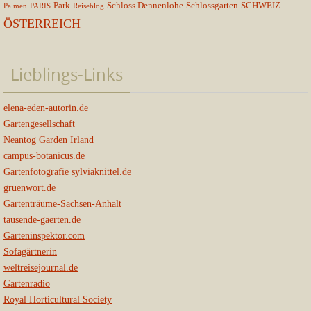
Park
Schloss Dennenlohe
Schlossgarten
SCHWEIZ
Palmen
PARIS
Reiseblog
ÖSTERREICH
Lieblings-Links
elena-eden-autorin.de
Gartengesellschaft
Neantog Garden Irland
campus-botanicus.de
Gartenfotografie sylviaknittel.de
gruenwort.de
Gartenträume-Sachsen-Anhalt
tausende-gaerten.de
Garteninspektor.com
Sofagärtnerin
weltreisejournal.de
Gartenradio
Royal Horticultural Society