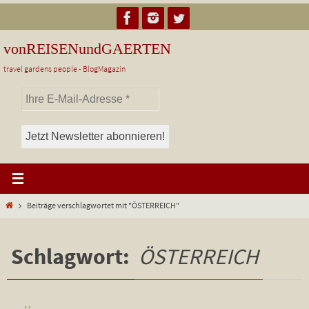
Zum
Inhalt
springen
vonREISENundGAERTEN
travel gardens people - BlogMagazin
Start
Beiträge verschlagwortet mit "ÖSTERREICH"
Schlagwort:
ÖSTERREICH