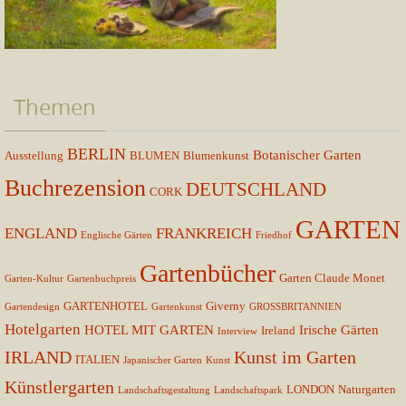
Themen
BERLIN
Botanischer Garten
Ausstellung
BLUMEN
Blumenkunst
Buchrezension
DEUTSCHLAND
CORK
GARTEN
ENGLAND
FRANKREICH
Englische Gärten
Friedhof
Gartenbücher
Garten Claude Monet
Garten-Kultur
Gartenbuchpreis
GARTENHOTEL
Giverny
Gartendesign
Gartenkunst
GROSSBRITANNIEN
Hotelgarten
HOTEL MIT GARTEN
Irische Gärten
Ireland
Interview
IRLAND
Kunst im Garten
ITALIEN
Japanischer Garten
Kunst
Künstlergarten
LONDON
Naturgarten
Landschaftsgestaltung
Landschaftspark