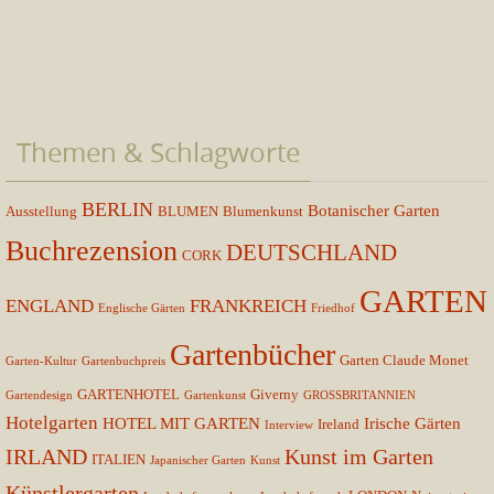
Themen & Schlagworte
BERLIN
Botanischer Garten
Ausstellung
BLUMEN
Blumenkunst
Buchrezension
DEUTSCHLAND
CORK
GARTEN
ENGLAND
FRANKREICH
Englische Gärten
Friedhof
Gartenbücher
Garten Claude Monet
Garten-Kultur
Gartenbuchpreis
GARTENHOTEL
Giverny
Gartendesign
Gartenkunst
GROSSBRITANNIEN
Hotelgarten
HOTEL MIT GARTEN
Irische Gärten
Ireland
Interview
IRLAND
Kunst im Garten
ITALIEN
Japanischer Garten
Kunst
Künstlergarten