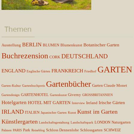
Themen
BERLIN
Botanischer Garten
Ausstellung
BLUMEN
Blumenkunst
Buchrezension
DEUTSCHLAND
CORK
GARTEN
ENGLAND
FRANKREICH
Englische Gärten
Friedhof
Gartenbücher
Garten Claude Monet
Garten-Kultur
Gartenbuchpreis
GARTENHOTEL
Giverny
Gartendesign
Gartenkunst
GROSSBRITANNIEN
Hotelgarten
HOTEL MIT GARTEN
Irische Gärten
Ireland
Interview
IRLAND
Kunst im Garten
ITALIEN
Japanischer Garten
Kunst
Künstlergarten
LONDON
Naturgarten
Landschaftsgestaltung
Landschaftspark
Park
Schloss Dennenlohe
Schlossgarten
SCHWEIZ
Palmen
PARIS
Reiseblog