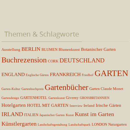
Themen & Schlagworte
BERLIN
Botanischer Garten
Ausstellung
BLUMEN
Blumenkunst
Buchrezension
DEUTSCHLAND
CORK
GARTEN
ENGLAND
FRANKREICH
Englische Gärten
Friedhof
Gartenbücher
Garten Claude Monet
Garten-Kultur
Gartenbuchpreis
GARTENHOTEL
Giverny
Gartendesign
Gartenkunst
GROSSBRITANNIEN
Hotelgarten
HOTEL MIT GARTEN
Irische Gärten
Ireland
Interview
IRLAND
Kunst im Garten
ITALIEN
Japanischer Garten
Kunst
Künstlergarten
LONDON
Naturgarten
Landschaftsgestaltung
Landschaftspark