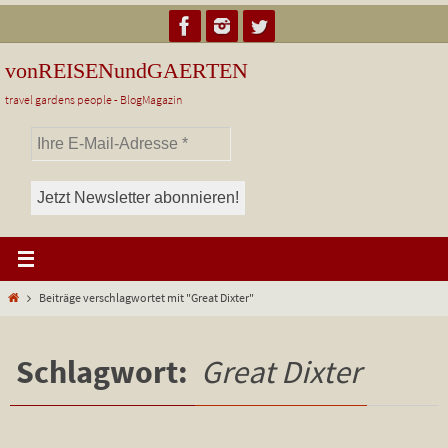
Zum
Inhalt
springen
vonREISENundGAERTEN
travel gardens people - BlogMagazin
Start
Beiträge verschlagwortet mit "Great Dixter"
Schlagwort:
Great Dixter