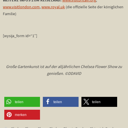
WEITERE INFOS ZUM REISELAND:
www.visitbritain.org
,
www.visitlondon.com
,
www.royal.uk
(die offizielle Seite der königlichen
Familie)
[wysija_form id=“1″]
Große Gartenkunst ist auf der alljährlichen Chelsea Flower Show zu
genießen. ©DDAVID
teilen
teilen
teilen
merken