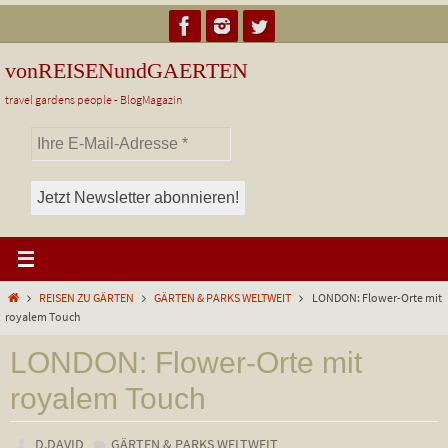
Zum
Inhalt
springen
vonREISENundGAERTEN
travel gardens people - BlogMagazin
Start
REISEN ZU GÄRTEN
GÄRTEN & PARKS WELTWEIT
LONDON: Flower-Orte mit
royalem Touch
LONDON: Flower-Orte mit
royalem Touch
D.DAVID
GÄRTEN & PARKS WELTWEIT