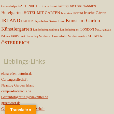
GARTENHOTEL
Giverny
Gartendesign
Gartenkunst
GROSSBRITANNIEN
Hotelgarten
HOTEL MIT GARTEN
Irische Gärten
Ireland
Interview
IRLAND
Kunst im Garten
ITALIEN
Japanischer Garten
Kunst
Künstlergarten
LONDON
Naturgarten
Landschaftsgestaltung
Landschaftspark
Park
Schloss Dennenlohe
Schlossgarten
SCHWEIZ
Palmen
PARIS
Reiseblog
ÖSTERREICH
Lieblings-Links
elena-eden-autorin.de
Gartengesellschaft
Neantog Garden Irland
campus-botanicus.de
Gartenfotografie sylviaknittel.de
gruenwort.de
Gartenträume-Sachsen-Anhalt
Translate »