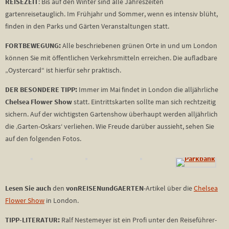
REISEZEIT
: Bis auf den Winter sind alle Jahreszeiten
gartenreisetauglich. Im Frühjahr und Sommer, wenn es intensiv blüht,
finden in den Parks und Gärten Veranstaltungen statt.
FORTBEWEGUNG:
Alle beschriebenen grünen Orte in und um London
können Sie mit öffentlichen Verkehrsmitteln erreichen. Die aufladbare
„Oystercard“ ist hierfür sehr praktisch.
DER BESONDERE TIPP:
Immer im Mai findet in London die alljährliche
Chelsea Flower Show
statt. Eintrittskarten sollte man sich rechtzeitig
sichern. Auf der wichtigsten Gartenshow überhaupt werden alljährlich
die ‚Garten-Oskars‘ verliehen. Wie Freude darüber aussieht, sehen Sie
auf den folgenden Fotos.
Lesen Sie auch
den
vonREISENundGAERTEN
-Artikel über die
Chelsea
Flower Show
in London.
TIPP-LITERATUR:
Ralf Nestemeyer ist ein Profi unter den Reiseführer-