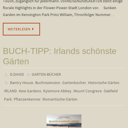
Touch, zugänglich für jedermann. vonREISENundGAERTEN stellt einige
florale Highlights in der Flower-Power-Stadt London vor. Sunken
Garden im Kensington Park Prinz William, Thronfolger Nummer…
WEITERLESEN
BUCH-TIPP: Irlands schönste
Gärten
D.DAVID
GARTEN-BÜCHER
,
,
,
,
Bantry House
Buchrezension
Gartenbücher
Historische Gärten
,
,
,
,
IRLAND
Kew Gardens
Kylemore Abbey
Mount Congreve
Oakfield
,
,
Park
Pflanzenkenner
Romantische Gärten