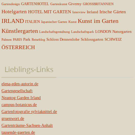
GARTENHOTEL
Giverny
Gartendesign
Gartenkunst
GROSSBRITANNIEN
Hotelgarten
HOTEL MIT GARTEN
Irische Gärten
Ireland
Interview
IRLAND
Kunst im Garten
ITALIEN
Japanischer Garten
Kunst
Künstlergarten
LONDON
Naturgarten
Landschaftsgestaltung
Landschaftspark
Park
Schloss Dennenlohe
Schlossgarten
SCHWEIZ
Palmen
PARIS
Reiseblog
ÖSTERREICH
Lieblings-Links
elena-eden-autorin.de
Gartengesellschaft
Neantog Garden Irland
campus-botanicus.de
Gartenfotografie sylviaknittel.de
gruenwort.de
Gartenträume-Sachsen-Anhalt
tausende-gaerten.de