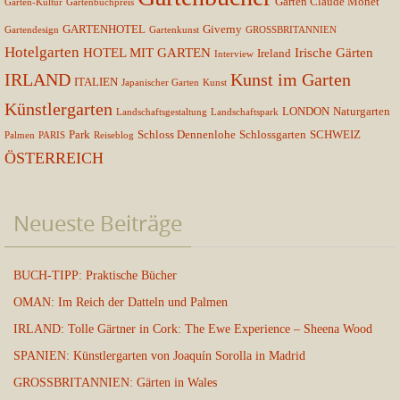
Garten Claude Monet
Garten-Kultur
Gartenbuchpreis
GARTENHOTEL
Giverny
Gartendesign
Gartenkunst
GROSSBRITANNIEN
Hotelgarten
HOTEL MIT GARTEN
Irische Gärten
Ireland
Interview
IRLAND
Kunst im Garten
ITALIEN
Japanischer Garten
Kunst
Künstlergarten
LONDON
Naturgarten
Landschaftsgestaltung
Landschaftspark
Park
Schloss Dennenlohe
Schlossgarten
SCHWEIZ
Palmen
PARIS
Reiseblog
ÖSTERREICH
Neueste Beiträge
BUCH-TIPP: Praktische Bücher
OMAN: Im Reich der Datteln und Palmen
IRLAND: Tolle Gärtner in Cork: The Ewe Experience – Sheena Wood
SPANIEN: Künstlergarten von Joaquín Sorolla in Madrid
GROSSBRITANNIEN: Gärten in Wales