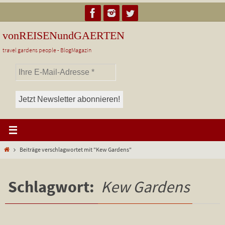
Zum
Inhalt
springen
vonREISENundGAERTEN
travel gardens people - BlogMagazin
Start
Beiträge verschlagwortet mit "Kew Gardens"
Schlagwort:
Kew Gardens