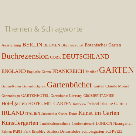
Themen & Schlagworte
BERLIN
Botanischer Garten
Ausstellung
BLUMEN
Blumenkunst
Buchrezension
DEUTSCHLAND
CORK
GARTEN
ENGLAND
FRANKREICH
Englische Gärten
Friedhof
Gartenbücher
Garten Claude Monet
Garten-Kultur
Gartenbuchpreis
GARTENHOTEL
Giverny
Gartendesign
Gartenkunst
GROSSBRITANNIEN
Hotelgarten
HOTEL MIT GARTEN
Irische Gärten
Ireland
Interview
IRLAND
Kunst im Garten
ITALIEN
Japanischer Garten
Kunst
Künstlergarten
LONDON
Naturgarten
Landschaftsgestaltung
Landschaftspark
Park
Schloss Dennenlohe
Schlossgarten
SCHWEIZ
Palmen
PARIS
Reiseblog