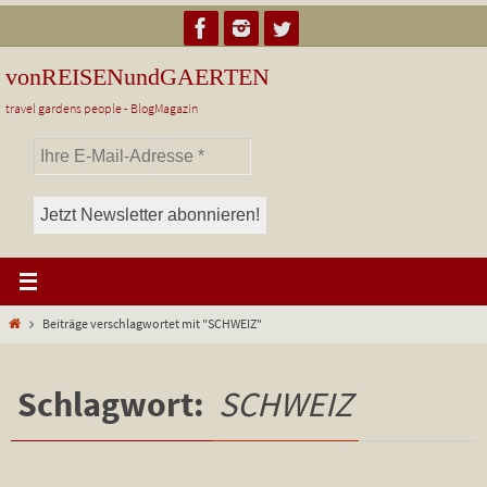
Zum
Inhalt
springen
vonREISENundGAERTEN
travel gardens people - BlogMagazin
Start
Beiträge verschlagwortet mit "SCHWEIZ"
Schlagwort:
SCHWEIZ