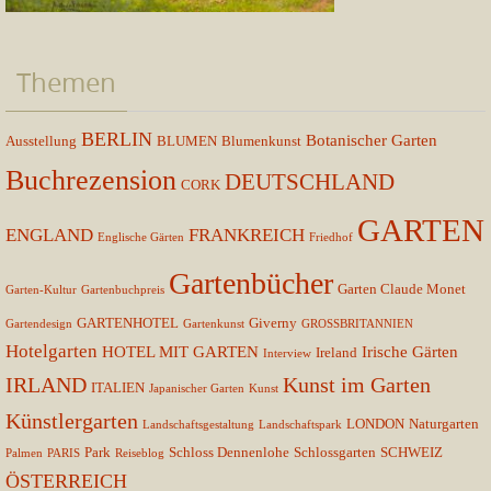
Themen
BERLIN
Botanischer Garten
Ausstellung
BLUMEN
Blumenkunst
Buchrezension
DEUTSCHLAND
CORK
GARTEN
ENGLAND
FRANKREICH
Englische Gärten
Friedhof
Gartenbücher
Garten Claude Monet
Garten-Kultur
Gartenbuchpreis
GARTENHOTEL
Giverny
Gartendesign
Gartenkunst
GROSSBRITANNIEN
Hotelgarten
HOTEL MIT GARTEN
Irische Gärten
Ireland
Interview
IRLAND
Kunst im Garten
ITALIEN
Japanischer Garten
Kunst
Künstlergarten
LONDON
Naturgarten
Landschaftsgestaltung
Landschaftspark
Park
Schloss Dennenlohe
Schlossgarten
SCHWEIZ
Palmen
PARIS
Reiseblog
ÖSTERREICH