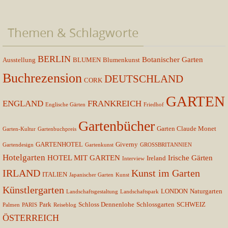
Themen & Schlagworte
BERLIN
Botanischer Garten
Ausstellung
BLUMEN
Blumenkunst
Buchrezension
DEUTSCHLAND
CORK
GARTEN
ENGLAND
FRANKREICH
Englische Gärten
Friedhof
Gartenbücher
Garten Claude Monet
Garten-Kultur
Gartenbuchpreis
GARTENHOTEL
Giverny
Gartendesign
Gartenkunst
GROSSBRITANNIEN
Hotelgarten
HOTEL MIT GARTEN
Irische Gärten
Ireland
Interview
IRLAND
Kunst im Garten
ITALIEN
Japanischer Garten
Kunst
Künstlergarten
LONDON
Naturgarten
Landschaftsgestaltung
Landschaftspark
Park
Schloss Dennenlohe
Schlossgarten
SCHWEIZ
Palmen
PARIS
Reiseblog
ÖSTERREICH