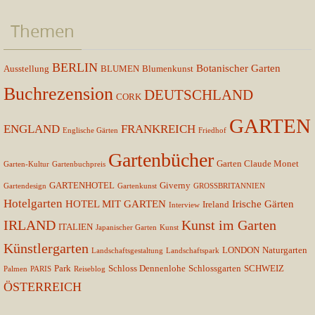
Themen
BERLIN
Botanischer Garten
Ausstellung
BLUMEN
Blumenkunst
Buchrezension
DEUTSCHLAND
CORK
GARTEN
ENGLAND
FRANKREICH
Englische Gärten
Friedhof
Gartenbücher
Garten Claude Monet
Garten-Kultur
Gartenbuchpreis
GARTENHOTEL
Giverny
Gartendesign
Gartenkunst
GROSSBRITANNIEN
Hotelgarten
HOTEL MIT GARTEN
Irische Gärten
Ireland
Interview
IRLAND
Kunst im Garten
ITALIEN
Japanischer Garten
Kunst
Künstlergarten
LONDON
Naturgarten
Landschaftsgestaltung
Landschaftspark
Park
Schloss Dennenlohe
Schlossgarten
SCHWEIZ
Palmen
PARIS
Reiseblog
ÖSTERREICH