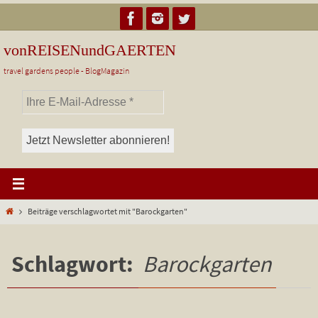
Zum
Inhalt
springen
vonREISENundGAERTEN
travel gardens people - BlogMagazin
Start
Beiträge verschlagwortet mit "Barockgarten"
Schlagwort:
Barockgarten