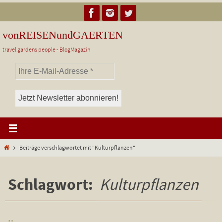
Zum
Inhalt
springen
vonREISENundGAERTEN
travel gardens people - BlogMagazin
Start
Beiträge verschlagwortet mit "Kulturpflanzen"
Schlagwort:
Kulturpflanzen