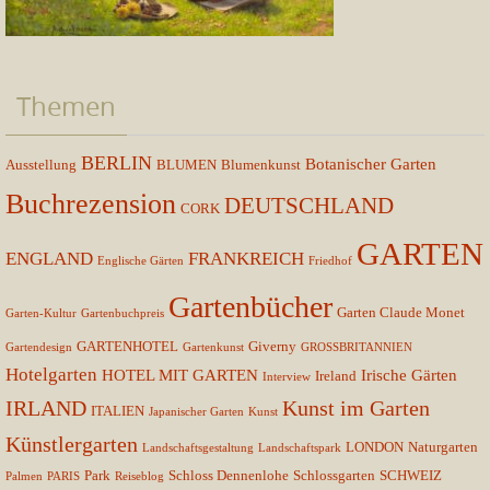
Themen
BERLIN
Botanischer Garten
Ausstellung
BLUMEN
Blumenkunst
Buchrezension
DEUTSCHLAND
CORK
GARTEN
ENGLAND
FRANKREICH
Englische Gärten
Friedhof
Gartenbücher
Garten Claude Monet
Garten-Kultur
Gartenbuchpreis
GARTENHOTEL
Giverny
Gartendesign
Gartenkunst
GROSSBRITANNIEN
Hotelgarten
HOTEL MIT GARTEN
Irische Gärten
Ireland
Interview
IRLAND
Kunst im Garten
ITALIEN
Japanischer Garten
Kunst
Künstlergarten
LONDON
Naturgarten
Landschaftsgestaltung
Landschaftspark
Park
Schloss Dennenlohe
Schlossgarten
SCHWEIZ
Palmen
PARIS
Reiseblog