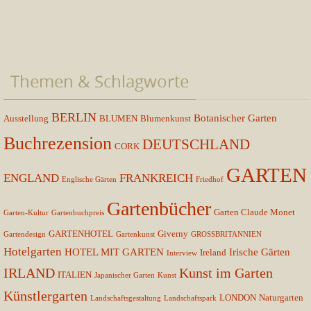
Themen & Schlagworte
BERLIN
Botanischer Garten
Ausstellung
BLUMEN
Blumenkunst
Buchrezension
DEUTSCHLAND
CORK
GARTEN
ENGLAND
FRANKREICH
Englische Gärten
Friedhof
Gartenbücher
Garten Claude Monet
Garten-Kultur
Gartenbuchpreis
GARTENHOTEL
Giverny
Gartendesign
Gartenkunst
GROSSBRITANNIEN
Hotelgarten
HOTEL MIT GARTEN
Irische Gärten
Ireland
Interview
IRLAND
Kunst im Garten
ITALIEN
Japanischer Garten
Kunst
Künstlergarten
LONDON
Naturgarten
Landschaftsgestaltung
Landschaftspark