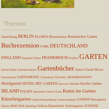
Themen
BERLIN
Botanischer Garten
Ausstellung
BLUMEN
Blumenkunst
Buchrezension
DEUTSCHLAND
CORK
GARTEN
ENGLAND
FRANKREICH
Englische Gärten
Friedhof
Gartenbücher
Garten Claude Monet
Garten-Kultur
Gartenbuchpreis
GARTENHOTEL
Giverny
Gartendesign
Gartenkunst
GROSSBRITANNIEN
Hotelgarten
HOTEL MIT GARTEN
Irische Gärten
Ireland
Interview
IRLAND
Kunst im Garten
ITALIEN
Japanischer Garten
Kunst
Künstlergarten
LONDON
Naturgarten
Landschaftsgestaltung
Landschaftspark
Park
Schloss Dennenlohe
Schlossgarten
SCHWEIZ
Palmen
PARIS
Reiseblog