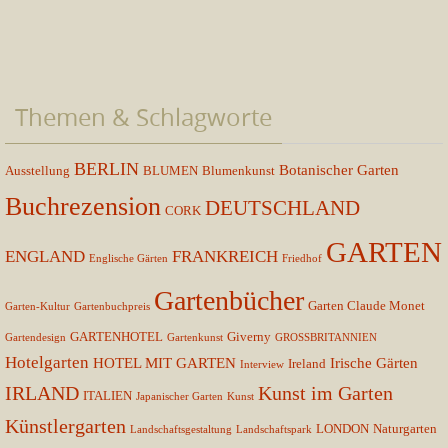
Themen & Schlagworte
BERLIN
Botanischer Garten
Ausstellung
BLUMEN
Blumenkunst
Buchrezension
DEUTSCHLAND
CORK
GARTEN
ENGLAND
FRANKREICH
Englische Gärten
Friedhof
Gartenbücher
Garten Claude Monet
Garten-Kultur
Gartenbuchpreis
GARTENHOTEL
Giverny
Gartendesign
Gartenkunst
GROSSBRITANNIEN
Hotelgarten
HOTEL MIT GARTEN
Irische Gärten
Ireland
Interview
IRLAND
Kunst im Garten
ITALIEN
Japanischer Garten
Kunst
Künstlergarten
LONDON
Naturgarten
Landschaftsgestaltung
Landschaftspark