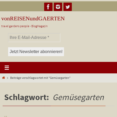
Zum
Inhalt
springen
vonREISENundGAERTEN
travel gardens people - BlogMagazin
Start
Beiträge verschlagwortet mit "Gemüsegarten"
Schlagwort:
Gemüsegarten