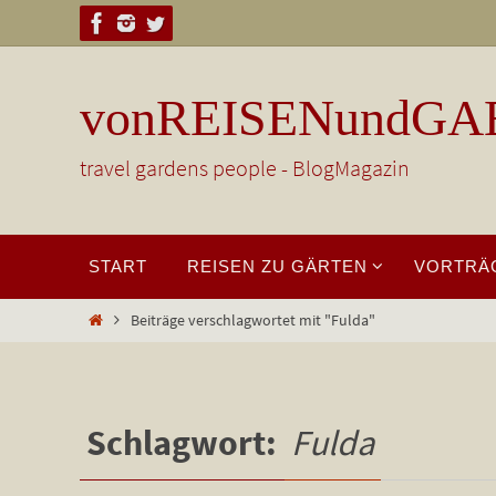
Zum
Inhalt
springen
vonREISENundGA
travel gardens people - BlogMagazin
Zum
START
REISEN ZU GÄRTEN
VORTRÄ
Inhalt
springen
Start
Beiträge verschlagwortet mit "Fulda"
Schlagwort:
Fulda