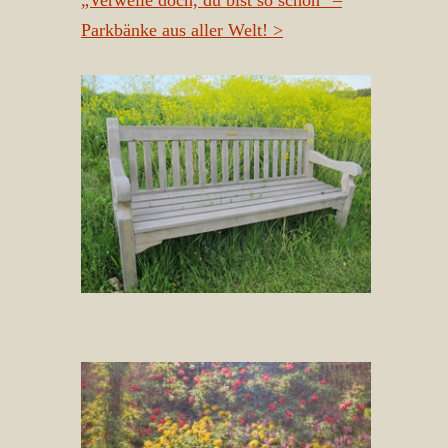
„Verweile doch, du bist so schön“ –
Parkbänke aus aller Welt!
>