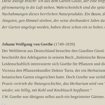
Diese Zweige bracht‘ ich aus dem Garten Giusti, der eine tref
pfriemenartig in die Luft stehen. Wahrscheinlich sind die spi
Nachahmungen dieses herrlichen Naturprodukts. Ein Baum, des
Jüngsten, gen Himmel streben, der seine dreihundert Jahre dau
der Garten angelegt worden, haben diese schon ein so hohes A
Johann Wolfgang von Goethe
(1749-1839)
Der Weltliterat aus Deutschland besuchte den Giardino Giusti
beschreibt den Adelsgarten in seinem Buch „Italienische Reis
Leidenschaftlich interessierte sich Goethe für Pflanzen und di
Vicenza den Pflanzenkundler Doktor Turra, der ein Herbarium
botanischen Garten eingerichtet hatte. Doch Goethe war sichtl
Praxis vertrieb die Naturgeschichte, das Herbarium wird vo
wieder, wie billig, mit Kohl und Knoblauch bepflanzt.“
J.W. Goethe war übrigens selbst auch ein begeisterter Gärtner.