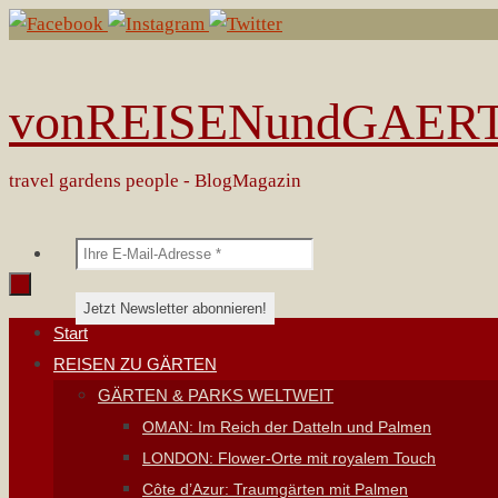
Zum
Inhalt
springen
vonREISENundGAER
travel gardens people - BlogMagazin
Zum
Start
Inhalt
REISEN ZU GÄRTEN
springen
GÄRTEN & PARKS WELTWEIT
OMAN: Im Reich der Datteln und Palmen
LONDON: Flower-Orte mit royalem Touch
Côte d’Azur: Traumgärten mit Palmen