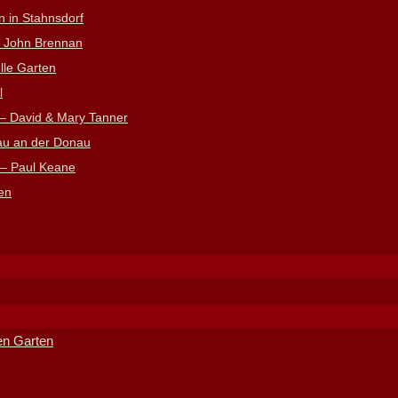
 in Stahnsdorf
– John Brennan
lle Garten
l
 – David & Mary Tanner
au an der Donau
 – Paul Keane
en
en Garten