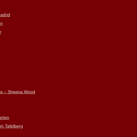
adrid
en
r
nce – Sheena Wood
arten
m Tafelberg