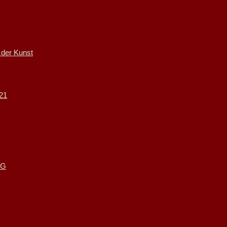
 der Kunst
21
UG