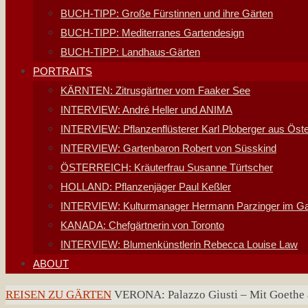
BUCH-TIPP: Große Fürstinnen und ihre Gärten
BUCH-TIPP: Mediterranes Gartendesign
BUCH-TIPP: Landhaus-Gärten
PORTRAITS
KÄRNTEN: Zitrusgärtner vom Faaker See
INTERVIEW: André Heller und ANIMA
INTERVIEW: Pflanzenflüsterer Karl Ploberger aus Öste
INTERVIEW: Gartenbaron Robert von Süsskind
ÖSTERREICH: Kräuterfrau Susanne Türtscher
HOLLAND: Pflanzenjäger Paul Keßler
INTERVIEW: Kulturmanager Hermann Parzinger im Ga
KANADA: Chefgärtnerin von Toronto
INTERVIEW: Blumenkünstlerin Rebecca Louise Law
ABOUT
Start
REISEN ZU GÄRTEN
VERONA: Palazzo Giusti – Mit Goethe 