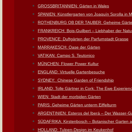
GROSSBRITANNIEN: Gärten in Wales
SPANIEN: Künstlergarten von Joaquín Sorolla in M
ROTHENBURG OB DER TAUBER: Geheime Gärt
FRANKREICH: Bois-Guilbert – Liebhaber der Natu
PROVENCE: Duftgärten der Parfumstadt Grasse
MARRAKESCH: Oase der Gärten
VATIKAN: Campo S. Teutonico
MÜNCHEN: Flower Power Kultur
ENGLAND: Virtuelle Gartenbesuche
SYDNEY: Chinese Garden of Friendship
IRLAND: Tolle Gärtner in Cork: The Ewe Experie
WIEN: Stadt der morbiden Gärten
PARIS: Geheime Gärten unterm Eiffelturm
ARGENTINIEN: Esteros del Iberá – Der Wasser-G
SÜDAFRIKA: Kirstenbosch – Botanischer Garten a
HOLLAND: Tulpen-Design im Keukenhof