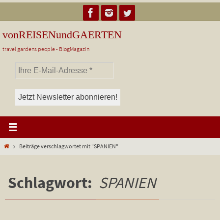
Zum
Inhalt
springen
vonREISENundGAERTEN
travel gardens people - BlogMagazin
Start
Beiträge verschlagwortet mit "SPANIEN"
Schlagwort:
SPANIEN