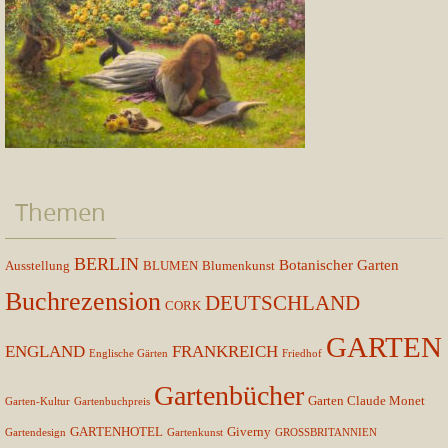
Themen
BERLIN
Botanischer Garten
Ausstellung
BLUMEN
Blumenkunst
Buchrezension
DEUTSCHLAND
CORK
GARTEN
ENGLAND
FRANKREICH
Englische Gärten
Friedhof
Gartenbücher
Garten Claude Monet
Garten-Kultur
Gartenbuchpreis
GARTENHOTEL
Giverny
Gartendesign
Gartenkunst
GROSSBRITANNIEN