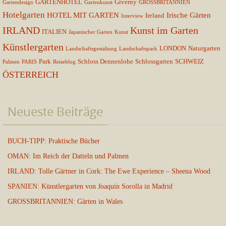
GARTENHOTEL
Giverny
Gartendesign
Gartenkunst
GROSSBRITANNIEN
Hotelgarten
HOTEL MIT GARTEN
Irische Gärten
Ireland
Interview
IRLAND
Kunst im Garten
ITALIEN
Japanischer Garten
Kunst
Künstlergarten
LONDON
Naturgarten
Landschaftsgestaltung
Landschaftspark
Park
Schloss Dennenlohe
Schlossgarten
SCHWEIZ
Palmen
PARIS
Reiseblog
ÖSTERREICH
Neueste Beiträge
BUCH-TIPP: Praktische Bücher
OMAN: Im Reich der Datteln und Palmen
IRLAND: Tolle Gärtner in Cork: The Ewe Experience – Sheena Wood
SPANIEN: Künstlergarten von Joaquín Sorolla in Madrid
GROSSBRITANNIEN: Gärten in Wales