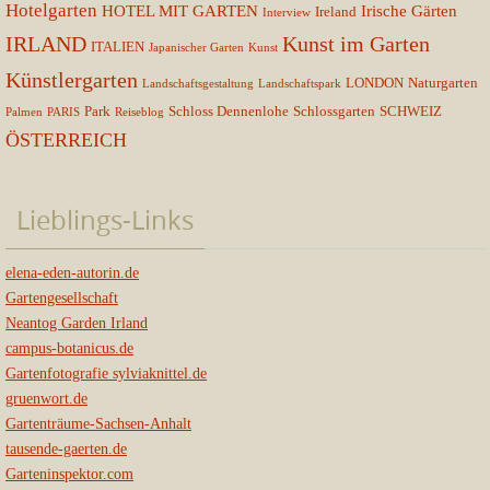
Hotelgarten
HOTEL MIT GARTEN
Irische Gärten
Ireland
Interview
IRLAND
Kunst im Garten
ITALIEN
Japanischer Garten
Kunst
Künstlergarten
LONDON
Naturgarten
Landschaftsgestaltung
Landschaftspark
Park
Schloss Dennenlohe
Schlossgarten
SCHWEIZ
Palmen
PARIS
Reiseblog
ÖSTERREICH
Lieblings-Links
elena-eden-autorin.de
Gartengesellschaft
Neantog Garden Irland
campus-botanicus.de
Gartenfotografie sylviaknittel.de
gruenwort.de
Gartenträume-Sachsen-Anhalt
tausende-gaerten.de
Garteninspektor.com