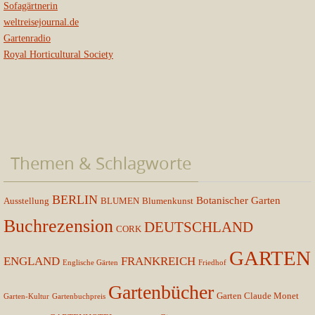
Sofagärtnerin
weltreisejournal.de
Gartenradio
Royal Horticultural Society
Themen & Schlagworte
BERLIN
Botanischer Garten
Ausstellung
BLUMEN
Blumenkunst
Buchrezension
DEUTSCHLAND
CORK
GARTEN
ENGLAND
FRANKREICH
Englische Gärten
Friedhof
Gartenbücher
Garten Claude Monet
Garten-Kultur
Gartenbuchpreis