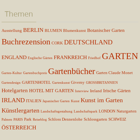
Themen
BERLIN
Botanischer Garten
Ausstellung
BLUMEN
Blumenkunst
Buchrezension
DEUTSCHLAND
CORK
GARTEN
ENGLAND
FRANKREICH
Englische Gärten
Friedhof
Gartenbücher
Garten Claude Monet
Garten-Kultur
Gartenbuchpreis
GARTENHOTEL
Giverny
Gartendesign
Gartenkunst
GROSSBRITANNIEN
Hotelgarten
HOTEL MIT GARTEN
Irische Gärten
Ireland
Interview
IRLAND
Kunst im Garten
ITALIEN
Japanischer Garten
Kunst
Künstlergarten
LONDON
Naturgarten
Landschaftsgestaltung
Landschaftspark
Park
Schloss Dennenlohe
Schlossgarten
SCHWEIZ
Palmen
PARIS
Reiseblog
ÖSTERREICH