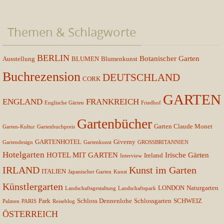
Themen & Schlagworte
BERLIN
Botanischer Garten
Ausstellung
BLUMEN
Blumenkunst
Buchrezension
DEUTSCHLAND
CORK
GARTEN
ENGLAND
FRANKREICH
Englische Gärten
Friedhof
Gartenbücher
Garten Claude Monet
Garten-Kultur
Gartenbuchpreis
GARTENHOTEL
Giverny
Gartendesign
Gartenkunst
GROSSBRITANNIEN
Hotelgarten
HOTEL MIT GARTEN
Irische Gärten
Ireland
Interview
IRLAND
Kunst im Garten
ITALIEN
Japanischer Garten
Kunst
Künstlergarten
LONDON
Naturgarten
Landschaftsgestaltung
Landschaftspark
Park
Schloss Dennenlohe
Schlossgarten
SCHWEIZ
Palmen
PARIS
Reiseblog
ÖSTERREICH