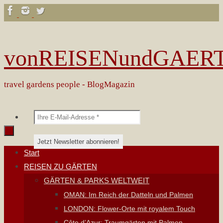
Zum
Inhalt
springen
vonREISENundGAER
travel gardens people - BlogMagazin
Zum
Start
Inhalt
REISEN ZU GÄRTEN
springen
GÄRTEN & PARKS WELTWEIT
OMAN: Im Reich der Datteln und Palmen
LONDON: Flower-Orte mit royalem Touch
Côte d’Azur: Traumgärten mit Palmen