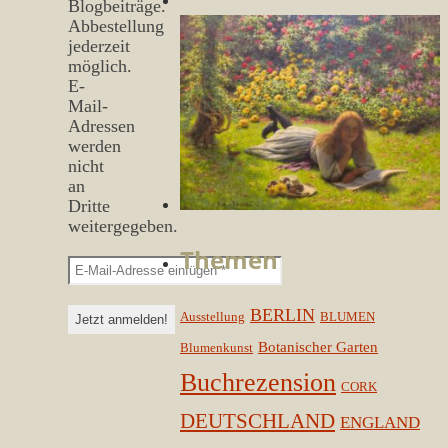
Blogbeiträge.
Abbestellung
jederzeit
möglich.
E-
Mail-
Adressen
werden
nicht
an
Dritte
weitergegeben.
Themen
BERLIN
Ausstellung
BLUMEN
Botanischer Garten
Blumenkunst
Buchrezension
CORK
DEUTSCHLAND
ENGLAND