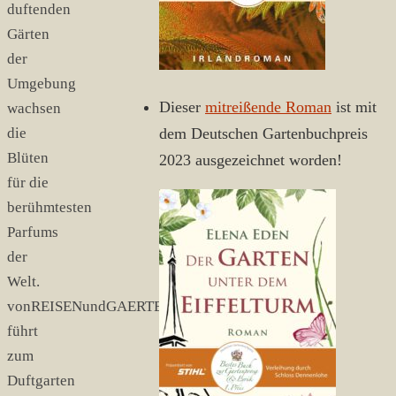
duftenden
Gärten
der
Umgebung
Dieser
mitreißende Roman
ist mit
wachsen
die
dem Deutschen Gartenbuchpreis
Blüten
2023 ausgezeichnet worden!
für die
berühmtesten
Parfums
der
Welt.
vonREISENundGAERTEN
führt
zum
Duftgarten