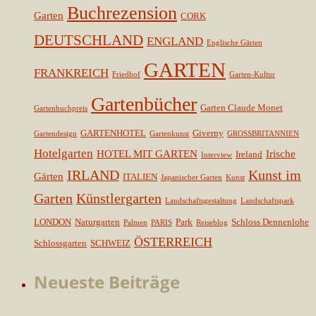
Buchrezension
Garten
CORK
DEUTSCHLAND
ENGLAND
Englische Gärten
GARTEN
FRANKREICH
Friedhof
Garten-Kultur
Gartenbücher
Garten Claude Monet
Gartenbuchpreis
GARTENHOTEL
Giverny
Gartendesign
Gartenkunst
GROSSBRITANNIEN
Hotelgarten
HOTEL MIT GARTEN
Irische
Ireland
Interview
IRLAND
Kunst im
Gärten
ITALIEN
Japanischer Garten
Kunst
Garten
Künstlergarten
Landschaftsgestaltung
Landschaftspark
LONDON
Naturgarten
Park
Schloss Dennenlohe
Palmen
PARIS
Reiseblog
ÖSTERREICH
Schlossgarten
SCHWEIZ
Neueste Beiträge