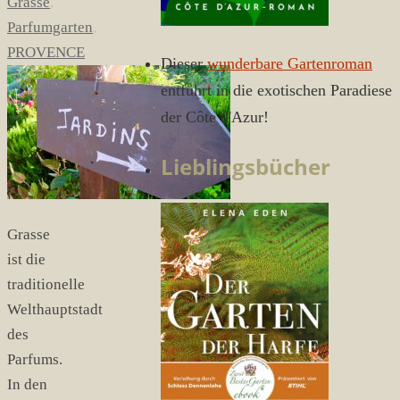
Grasse
,
Parfumgarten
,
PROVENCE
Dieser
wunderbare Gartenroman
entführt in die exotischen Paradiese
der Côte d'Azur!
Lieblingsbücher
Grasse
ist die
traditionelle
Welthauptstadt
des
Parfums.
In den