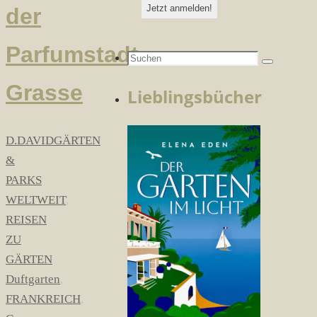
der
Parfumstadt
Suchen
Suchen
nach:
Grasse
Lieblingsbücher
D.DAVID
GÄRTEN
&
PARKS
WELTWEIT
,
REISEN
ZU
GÄRTEN
Duftgarten
,
FRANKREICH
,