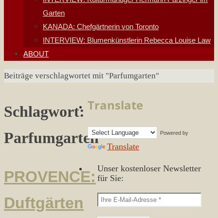
Garten
KANADA: Chefgärtnerin von Toronto
INTERVIEW: Blumenkünstlerin Rebecca Louise Law
ABOUT
Start
Beiträge verschlagwortet mit "Parfumgarten"
Translate
Schlagwort:
Parfumgarten
Powered by
Translate
Unser kostenloser Newsletter
PROVENCE:
für Sie:
Duftgärten