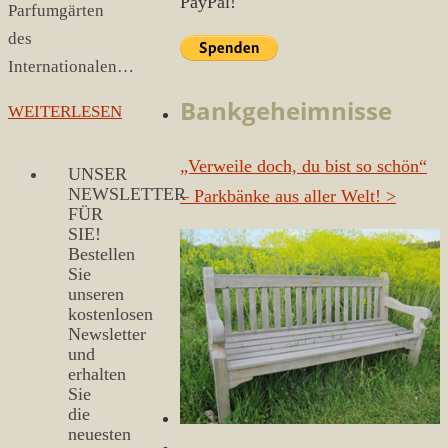
PayPal!
Parfumgärten
des
Internationalen…
Bankgeheimnisse
WEITERLESEN
„Verweile doch, du bist so schön“
UNSER
NEWSLETTER
– Parkbänke aus aller Welt!
>
FÜR
SIE!
Bestellen
Sie
unseren
kostenlosen
Newsletter
und
erhalten
Sie
die
neuesten