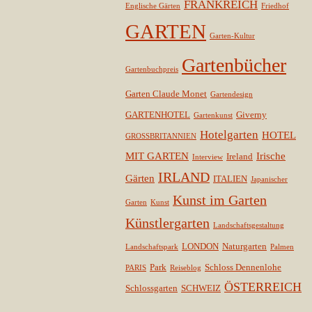
FRANKREICH
Englische Gärten
Friedhof
GARTEN
Garten-Kultur
Gartenbücher
Gartenbuchpreis
Garten Claude Monet
Gartendesign
GARTENHOTEL
Giverny
Gartenkunst
Hotelgarten
HOTEL
GROSSBRITANNIEN
MIT GARTEN
Irische
Ireland
Interview
IRLAND
Gärten
ITALIEN
Japanischer
Kunst im Garten
Garten
Kunst
Künstlergarten
Landschaftsgestaltung
LONDON
Naturgarten
Landschaftspark
Palmen
Park
Schloss Dennenlohe
PARIS
Reiseblog
ÖSTERREICH
Schlossgarten
SCHWEIZ