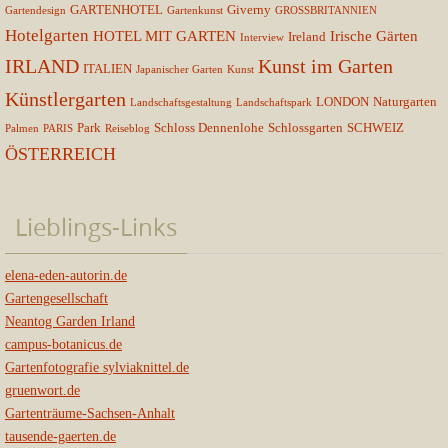
GARTENHOTEL
Giverny
Gartendesign
Gartenkunst
GROSSBRITANNIEN
Hotelgarten
HOTEL MIT GARTEN
Irische Gärten
Ireland
Interview
IRLAND
Kunst im Garten
ITALIEN
Japanischer Garten
Kunst
Künstlergarten
LONDON
Naturgarten
Landschaftsgestaltung
Landschaftspark
Park
Schloss Dennenlohe
Schlossgarten
SCHWEIZ
Palmen
PARIS
Reiseblog
ÖSTERREICH
Lieblings-Links
elena-eden-autorin.de
Gartengesellschaft
Neantog Garden Irland
campus-botanicus.de
Gartenfotografie sylviaknittel.de
gruenwort.de
Gartenträume-Sachsen-Anhalt
tausende-gaerten.de