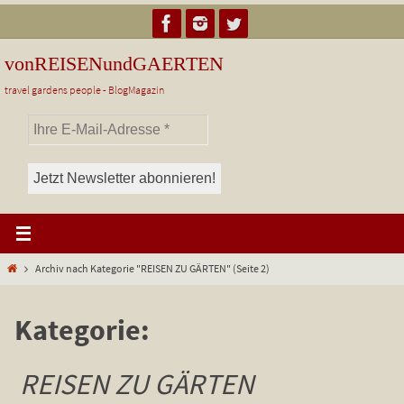
Zum
Inhalt
springen
vonREISENundGAERTEN
travel gardens people - BlogMagazin
Start
Archiv nach Kategorie "REISEN ZU GÄRTEN"
(Seite 2)
Kategorie:
REISEN ZU GÄRTEN