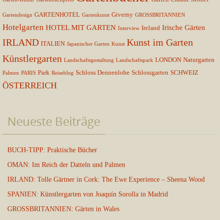
GARTENHOTEL
Giverny
Gartendesign
Gartenkunst
GROSSBRITANNIEN
Hotelgarten
HOTEL MIT GARTEN
Irische Gärten
Ireland
Interview
IRLAND
Kunst im Garten
ITALIEN
Japanischer Garten
Kunst
Künstlergarten
LONDON
Naturgarten
Landschaftsgestaltung
Landschaftspark
Park
Schloss Dennenlohe
Schlossgarten
SCHWEIZ
Palmen
PARIS
Reiseblog
ÖSTERREICH
Neueste Beiträge
BUCH-TIPP: Praktische Bücher
OMAN: Im Reich der Datteln und Palmen
IRLAND: Tolle Gärtner in Cork: The Ewe Experience – Sheena Wood
SPANIEN: Künstlergarten von Joaquín Sorolla in Madrid
GROSSBRITANNIEN: Gärten in Wales