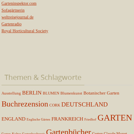
Garteninspektor.com
Sofagärtnerin
weltreisejournal.de
Gartenradio
Royal Horticultural Society
Themen & Schlagworte
BERLIN
Botanischer Garten
Ausstellung
BLUMEN
Blumenkunst
Buchrezension
DEUTSCHLAND
CORK
GARTEN
ENGLAND
FRANKREICH
Englische Gärten
Friedhof
Gartenbücher
Garten Claude Monet
Garten-Kultur
Gartenbuchpreis