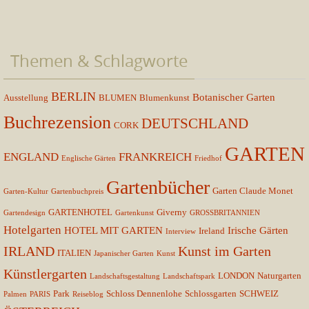
Themen & Schlagworte
BERLIN
Botanischer Garten
Ausstellung
BLUMEN
Blumenkunst
Buchrezension
DEUTSCHLAND
CORK
GARTEN
ENGLAND
FRANKREICH
Englische Gärten
Friedhof
Gartenbücher
Garten Claude Monet
Garten-Kultur
Gartenbuchpreis
GARTENHOTEL
Giverny
Gartendesign
Gartenkunst
GROSSBRITANNIEN
Hotelgarten
HOTEL MIT GARTEN
Irische Gärten
Ireland
Interview
IRLAND
Kunst im Garten
ITALIEN
Japanischer Garten
Kunst
Künstlergarten
LONDON
Naturgarten
Landschaftsgestaltung
Landschaftspark
Park
Schloss Dennenlohe
Schlossgarten
SCHWEIZ
Palmen
PARIS
Reiseblog