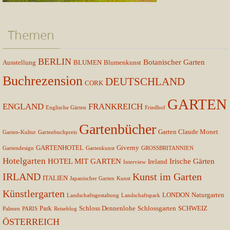
Themen
BERLIN
Botanischer Garten
Ausstellung
BLUMEN
Blumenkunst
Buchrezension
DEUTSCHLAND
CORK
GARTEN
ENGLAND
FRANKREICH
Englische Gärten
Friedhof
Gartenbücher
Garten Claude Monet
Garten-Kultur
Gartenbuchpreis
GARTENHOTEL
Giverny
Gartendesign
Gartenkunst
GROSSBRITANNIEN
Hotelgarten
HOTEL MIT GARTEN
Irische Gärten
Ireland
Interview
IRLAND
Kunst im Garten
ITALIEN
Japanischer Garten
Kunst
Künstlergarten
LONDON
Naturgarten
Landschaftsgestaltung
Landschaftspark
Park
Schloss Dennenlohe
Schlossgarten
SCHWEIZ
Palmen
PARIS
Reiseblog
ÖSTERREICH