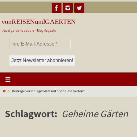
Zum
Inhalt
springen
vonREISENundGAERTEN
travel gardens people - BlogMagazin
Start
Beiträge verschlagwortet mit "Geheime Gärten"
Schlagwort:
Geheime Gärten