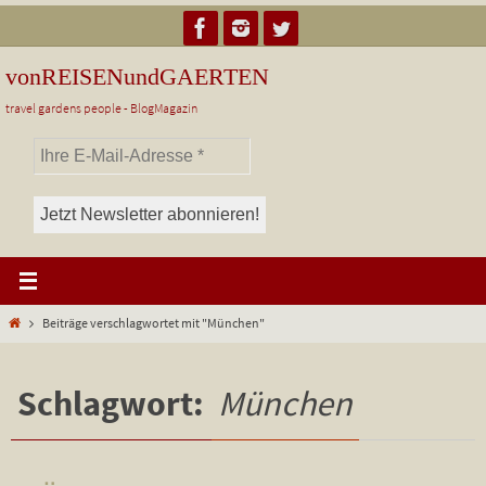
Zum
Inhalt
springen
vonREISENundGAERTEN
travel gardens people - BlogMagazin
Start
Beiträge verschlagwortet mit "München"
Schlagwort:
München