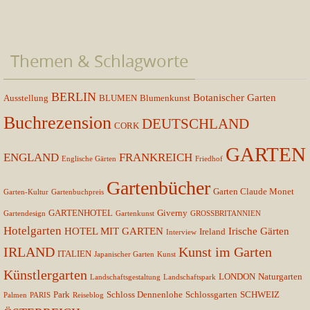
Themen & Schlagworte
BERLIN
Botanischer Garten
Ausstellung
BLUMEN
Blumenkunst
Buchrezension
DEUTSCHLAND
CORK
GARTEN
ENGLAND
FRANKREICH
Englische Gärten
Friedhof
Gartenbücher
Garten Claude Monet
Garten-Kultur
Gartenbuchpreis
GARTENHOTEL
Giverny
Gartendesign
Gartenkunst
GROSSBRITANNIEN
Hotelgarten
HOTEL MIT GARTEN
Irische Gärten
Ireland
Interview
IRLAND
Kunst im Garten
ITALIEN
Japanischer Garten
Kunst
Künstlergarten
LONDON
Naturgarten
Landschaftsgestaltung
Landschaftspark
Park
Schloss Dennenlohe
Schlossgarten
SCHWEIZ
Palmen
PARIS
Reiseblog