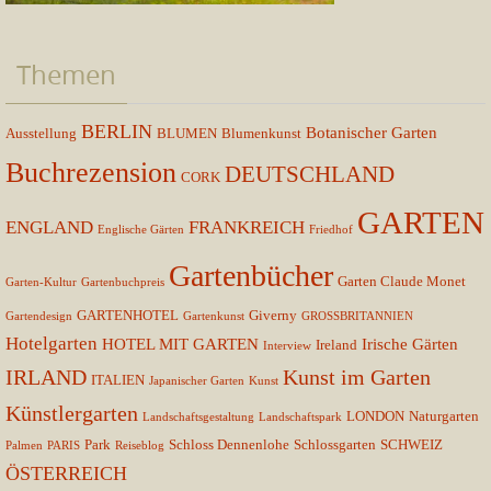
Themen
BERLIN
Botanischer Garten
Ausstellung
BLUMEN
Blumenkunst
Buchrezension
DEUTSCHLAND
CORK
GARTEN
ENGLAND
FRANKREICH
Englische Gärten
Friedhof
Gartenbücher
Garten Claude Monet
Garten-Kultur
Gartenbuchpreis
GARTENHOTEL
Giverny
Gartendesign
Gartenkunst
GROSSBRITANNIEN
Hotelgarten
HOTEL MIT GARTEN
Irische Gärten
Ireland
Interview
IRLAND
Kunst im Garten
ITALIEN
Japanischer Garten
Kunst
Künstlergarten
LONDON
Naturgarten
Landschaftsgestaltung
Landschaftspark
Park
Schloss Dennenlohe
Schlossgarten
SCHWEIZ
Palmen
PARIS
Reiseblog
ÖSTERREICH