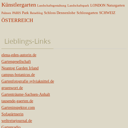
Künstlergarten
LONDON
Naturgarten
Landschaftsgestaltung
Landschaftspark
Park
Schloss Dennenlohe
Schlossgarten
SCHWEIZ
Palmen
PARIS
Reiseblog
ÖSTERREICH
Lieblings-Links
elena-eden-autorin.de
Gartengesellschaft
Neantog Garden Irland
campus-botanicus.de
Gartenfotografie sylviaknittel.de
gruenwort.de
Gartenträume-Sachsen-Anhalt
tausende-gaerten.de
Garteninspektor.com
Sofagärtnerin
weltreisejournal.de
Gartenradio