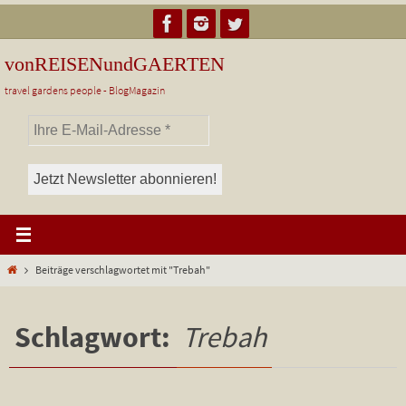
Zum
Inhalt
springen
vonREISENundGAERTEN
travel gardens people - BlogMagazin
Start
Beiträge verschlagwortet mit "Trebah"
Schlagwort:
Trebah