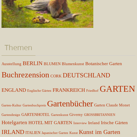
Themen
BERLIN
Botanischer Garten
Ausstellung
BLUMEN
Blumenkunst
Buchrezension
DEUTSCHLAND
CORK
GARTEN
ENGLAND
FRANKREICH
Englische Gärten
Friedhof
Gartenbücher
Garten Claude Monet
Garten-Kultur
Gartenbuchpreis
GARTENHOTEL
Giverny
Gartendesign
Gartenkunst
GROSSBRITANNIEN
Hotelgarten
HOTEL MIT GARTEN
Irische Gärten
Ireland
Interview
IRLAND
Kunst im Garten
ITALIEN
Japanischer Garten
Kunst