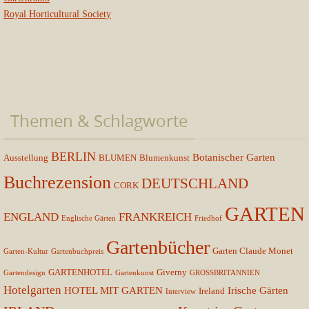
Royal Horticultural Society
Themen & Schlagworte
BERLIN
Botanischer Garten
Ausstellung
BLUMEN
Blumenkunst
Buchrezension
DEUTSCHLAND
CORK
GARTEN
ENGLAND
FRANKREICH
Englische Gärten
Friedhof
Gartenbücher
Garten Claude Monet
Garten-Kultur
Gartenbuchpreis
GARTENHOTEL
Giverny
Gartendesign
Gartenkunst
GROSSBRITANNIEN
Hotelgarten
HOTEL MIT GARTEN
Irische Gärten
Ireland
Interview