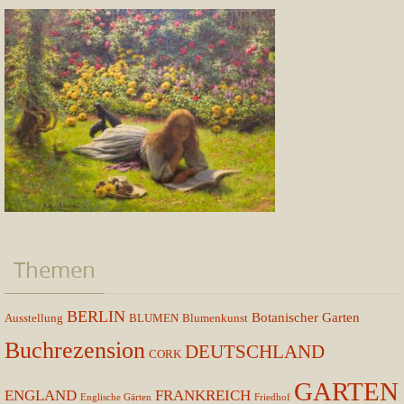
Themen
BERLIN
Botanischer Garten
Ausstellung
BLUMEN
Blumenkunst
Buchrezension
DEUTSCHLAND
CORK
GARTEN
ENGLAND
FRANKREICH
Englische Gärten
Friedhof