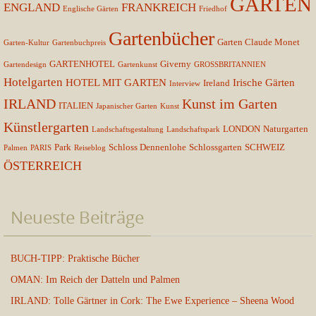
GARTEN
ENGLAND
FRANKREICH
Englische Gärten
Friedhof
Gartenbücher
Garten Claude Monet
Garten-Kultur
Gartenbuchpreis
GARTENHOTEL
Giverny
Gartendesign
Gartenkunst
GROSSBRITANNIEN
Hotelgarten
HOTEL MIT GARTEN
Irische Gärten
Ireland
Interview
IRLAND
Kunst im Garten
ITALIEN
Japanischer Garten
Kunst
Künstlergarten
LONDON
Naturgarten
Landschaftsgestaltung
Landschaftspark
Park
Schloss Dennenlohe
Schlossgarten
SCHWEIZ
Palmen
PARIS
Reiseblog
ÖSTERREICH
Neueste Beiträge
BUCH-TIPP: Praktische Bücher
OMAN: Im Reich der Datteln und Palmen
IRLAND: Tolle Gärtner in Cork: The Ewe Experience – Sheena Wood