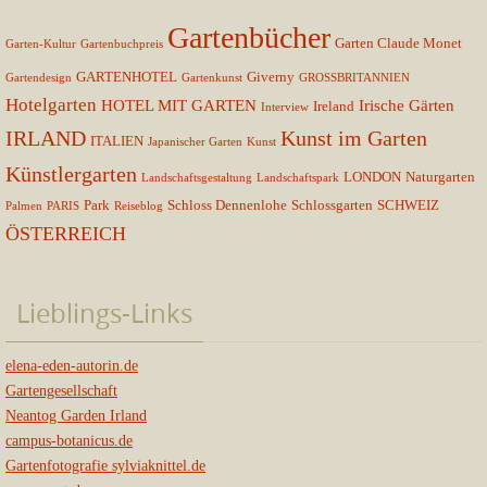
Gartenbücher
Garten Claude Monet
Garten-Kultur
Gartenbuchpreis
GARTENHOTEL
Giverny
Gartendesign
Gartenkunst
GROSSBRITANNIEN
Hotelgarten
HOTEL MIT GARTEN
Irische Gärten
Ireland
Interview
IRLAND
Kunst im Garten
ITALIEN
Japanischer Garten
Kunst
Künstlergarten
LONDON
Naturgarten
Landschaftsgestaltung
Landschaftspark
Park
Schloss Dennenlohe
Schlossgarten
SCHWEIZ
Palmen
PARIS
Reiseblog
ÖSTERREICH
Lieblings-Links
elena-eden-autorin.de
Gartengesellschaft
Neantog Garden Irland
campus-botanicus.de
Gartenfotografie sylviaknittel.de