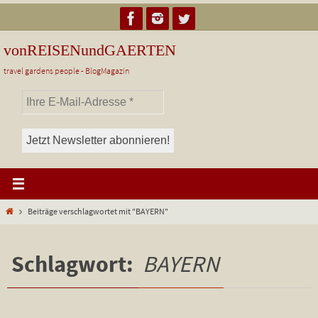
Zum
Inhalt
springen
vonREISENundGAERTEN
travel gardens people - BlogMagazin
Start
Beiträge verschlagwortet mit "BAYERN"
Schlagwort:
BAYERN