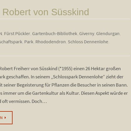
Robert von Süsskind
N
,
Fürst Pückler
,
Gartenbuch-Bibliothek
,
Giverny
,
Glendurgan
,
schaftspark
,
Park
,
Rhododendron
,
Schloss Dennenlohe
,
Robert Freiherr von Süsskind (*1955) einen 26 Hektar großen
rk geschaffen. In seinem „Schlosspark Dennenlohe“ zieht der
 seiner Begeisterung für Pflanzen die Besucher in seinen Bann.
es immer um die Gartenkultur als Kultur. Diesen Aspekt würde er
d oft vermissen. Doch…
EN