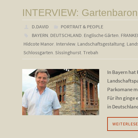
INTERVIEW: Gartenbaron 
D.DAVID
PORTRAIT & PEOPLE
BAYERN
,
DEUTSCHLAND
,
Englische Gärten
,
FRANKE
Hidcote Manor
,
Interview
,
Landschaftsgestaltung
,
Land
Schlossgarten
,
Sissinghurst
,
Trebah
In Bayern hat 
Landschaftspa
Parkomane mit
Für ihn ginge 
in Deutschlan
WEITERLES