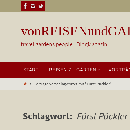
Zum
Inhalt
springen
vonREISENundGA
travel gardens people - BlogMagazin
Zum
START
REISEN ZU GÄRTEN
VORTRÄ
Inhalt
springen
Start
Beiträge verschlagwortet mit "Fürst Pückler"
Schlagwort:
Fürst Pückler