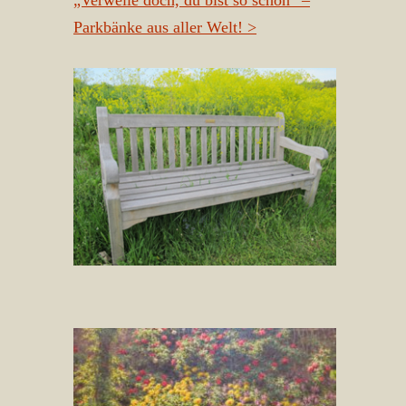
„Verweile doch, du bist so schön“ –
Parkbänke aus aller Welt!
>