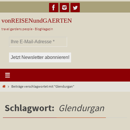
Zum
Inhalt
springen
vonREISENundGAERTEN
travel gardens people - BlogMagazin
Start
Beiträge verschlagwortet mit "Glendurgan"
Schlagwort:
Glendurgan