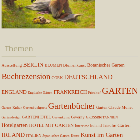
Themen
BERLIN
Botanischer Garten
Ausstellung
BLUMEN
Blumenkunst
Buchrezension
DEUTSCHLAND
CORK
GARTEN
ENGLAND
FRANKREICH
Englische Gärten
Friedhof
Gartenbücher
Garten Claude Monet
Garten-Kultur
Gartenbuchpreis
GARTENHOTEL
Giverny
Gartendesign
Gartenkunst
GROSSBRITANNIEN
Hotelgarten
HOTEL MIT GARTEN
Irische Gärten
Ireland
Interview
IRLAND
Kunst im Garten
ITALIEN
Japanischer Garten
Kunst