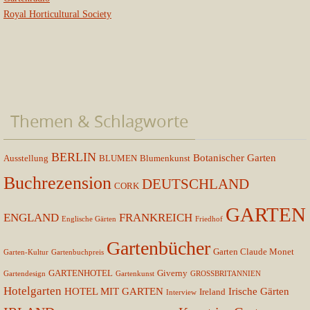
Royal Horticultural Society
Themen & Schlagworte
BERLIN
Botanischer Garten
Ausstellung
BLUMEN
Blumenkunst
Buchrezension
DEUTSCHLAND
CORK
GARTEN
ENGLAND
FRANKREICH
Englische Gärten
Friedhof
Gartenbücher
Garten Claude Monet
Garten-Kultur
Gartenbuchpreis
GARTENHOTEL
Giverny
Gartendesign
Gartenkunst
GROSSBRITANNIEN
Hotelgarten
HOTEL MIT GARTEN
Irische Gärten
Ireland
Interview