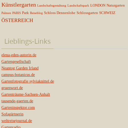
Künstlergarten
LONDON
Naturgarten
Landschaftsgestaltung
Landschaftspark
Park
Schloss Dennenlohe
Schlossgarten
SCHWEIZ
Palmen
PARIS
Reiseblog
ÖSTERREICH
Lieblings-Links
elena-eden-autorin.de
Gartengesellschaft
Neantog Garden Irland
campus-botanicus.de
Gartenfotografie sylviaknittel.de
gruenwort.de
Gartenträume-Sachsen-Anhalt
tausende-gaerten.de
Garteninspektor.com
Sofagärtnerin
weltreisejournal.de
Gartenradio