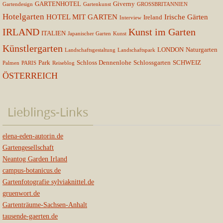
GARTENHOTEL
Giverny
Gartendesign
Gartenkunst
GROSSBRITANNIEN
Hotelgarten
HOTEL MIT GARTEN
Irische Gärten
Ireland
Interview
IRLAND
Kunst im Garten
ITALIEN
Japanischer Garten
Kunst
Künstlergarten
LONDON
Naturgarten
Landschaftsgestaltung
Landschaftspark
Park
Schloss Dennenlohe
Schlossgarten
SCHWEIZ
Palmen
PARIS
Reiseblog
ÖSTERREICH
Lieblings-Links
elena-eden-autorin.de
Gartengesellschaft
Neantog Garden Irland
campus-botanicus.de
Gartenfotografie sylviaknittel.de
gruenwort.de
Gartenträume-Sachsen-Anhalt
tausende-gaerten.de