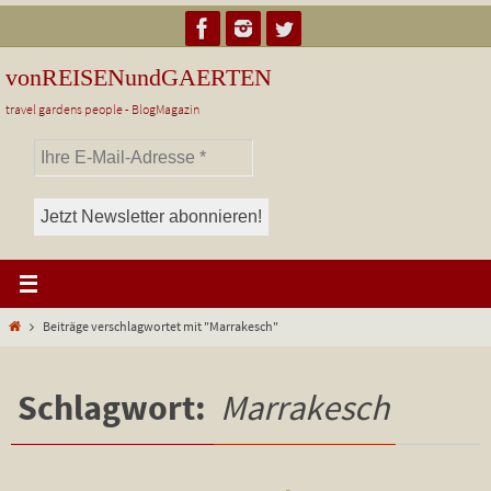
Zum
Inhalt
springen
vonREISENundGAERTEN
travel gardens people - BlogMagazin
Start
Beiträge verschlagwortet mit "Marrakesch"
Schlagwort:
Marrakesch