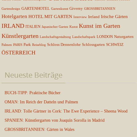
GARTENHOTEL
Giverny
Gartendesign
Gartenkunst
GROSSBRITANNIEN
Hotelgarten
HOTEL MIT GARTEN
Irische Gärten
Ireland
Interview
IRLAND
Kunst im Garten
ITALIEN
Japanischer Garten
Kunst
Künstlergarten
LONDON
Naturgarten
Landschaftsgestaltung
Landschaftspark
Park
Schloss Dennenlohe
Schlossgarten
SCHWEIZ
Palmen
PARIS
Reiseblog
ÖSTERREICH
Neueste Beiträge
BUCH-TIPP: Praktische Bücher
OMAN: Im Reich der Datteln und Palmen
IRLAND: Tolle Gärtner in Cork: The Ewe Experience – Sheena Wood
SPANIEN: Künstlergarten von Joaquín Sorolla in Madrid
GROSSBRITANNIEN: Gärten in Wales