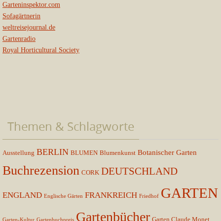
Garteninspektor.com
Sofagärtnerin
weltreisejournal.de
Gartenradio
Royal Horticultural Society
Themen & Schlagworte
BERLIN
Botanischer Garten
Ausstellung
BLUMEN
Blumenkunst
Buchrezension
DEUTSCHLAND
CORK
GARTEN
ENGLAND
FRANKREICH
Englische Gärten
Friedhof
Gartenbücher
Garten Claude Monet
Garten-Kultur
Gartenbuchpreis