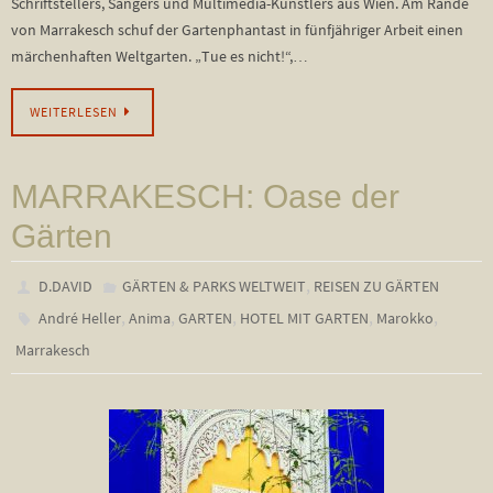
Schriftstellers, Sängers und Multimedia-Künstlers aus Wien. Am Rande
von Marrakesch schuf der Gartenphantast in fünfjähriger Arbeit einen
märchenhaften Weltgarten. „Tue es nicht!“,…
WEITERLESEN
MARRAKESCH: Oase der
Gärten
,
D.DAVID
GÄRTEN & PARKS WELTWEIT
REISEN ZU GÄRTEN
,
,
,
,
,
André Heller
Anima
GARTEN
HOTEL MIT GARTEN
Marokko
Marrakesch