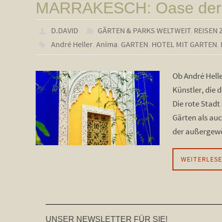
MARRAKESCH: Oase der 
D.DAVID
GÄRTEN & PARKS WELTWEIT
,
REISEN 
André Heller
,
Anima
,
GARTEN
,
HOTEL MIT GARTEN
,
Ob André Helle
Künstler, die 
Die rote Stadt
Gärten als au
der außergewö
WEITERLES
UNSER NEWSLETTER FÜR SIE!