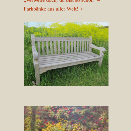
„Verweile doch, du bist so schön“ –
Parkbänke aus aller Welt!
>