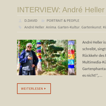
INTERVIEW: André Helle
D.DAVID
PORTRAIT & PEOPLE
André Heller
,
Anima
,
Garten-Kultur
,
Gartenkunst
,
K
André Heller i
schreibt, sing
Rückkehr des P
Multimedia-Kü
Gartenphantas
es nicht!“,…
WEITERLESEN