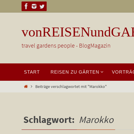
Zum
Inhalt
springen
vonREISENundGA
travel gardens people - BlogMagazin
Zum
START
REISEN ZU GÄRTEN
VORTRÄ
Inhalt
springen
Start
Beiträge verschlagwortet mit "Marokko"
Schlagwort:
Marokko