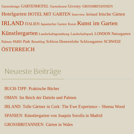
GARTENHOTEL
Giverny
Gartendesign
Gartenkunst
GROSSBRITANNIEN
Hotelgarten
HOTEL MIT GARTEN
Irische Gärten
Ireland
Interview
IRLAND
Kunst im Garten
ITALIEN
Japanischer Garten
Kunst
Künstlergarten
LONDON
Naturgarten
Landschaftsgestaltung
Landschaftspark
Park
Schloss Dennenlohe
Schlossgarten
SCHWEIZ
Palmen
PARIS
Reiseblog
ÖSTERREICH
Neueste Beiträge
BUCH-TIPP: Praktische Bücher
OMAN: Im Reich der Datteln und Palmen
IRLAND: Tolle Gärtner in Cork: The Ewe Experience – Sheena Wood
SPANIEN: Künstlergarten von Joaquín Sorolla in Madrid
GROSSBRITANNIEN: Gärten in Wales