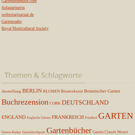
Garteninspektor.com
Sofagärtnerin
weltreisejournal.de
Gartenradio
Royal Horticultural Society
Themen & Schlagworte
BERLIN
Botanischer Garten
Ausstellung
BLUMEN
Blumenkunst
Buchrezension
DEUTSCHLAND
CORK
GARTEN
ENGLAND
FRANKREICH
Englische Gärten
Friedhof
Gartenbücher
Garten Claude Monet
Garten-Kultur
Gartenbuchpreis