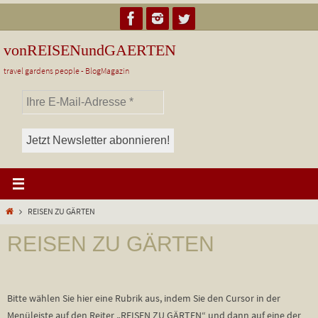
Zum
Inhalt
springen
vonREISENundGAERTEN
travel gardens people - BlogMagazin
Start
REISEN ZU GÄRTEN
REISEN ZU GÄRTEN
Bitte wählen Sie hier eine Rubrik aus, indem Sie den Cursor in der
Menüleiste auf den Reiter „REISEN ZU GÄRTEN“ und dann auf eine der