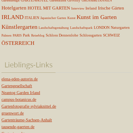
GARTENHOTEL
Giverny
Gartendesign
Gartenkunst
GROSSBRITANNIEN
Hotelgarten
HOTEL MIT GARTEN
Irische Gärten
Ireland
Interview
IRLAND
Kunst im Garten
ITALIEN
Japanischer Garten
Kunst
Künstlergarten
LONDON
Naturgarten
Landschaftsgestaltung
Landschaftspark
Park
Schloss Dennenlohe
Schlossgarten
SCHWEIZ
Palmen
PARIS
Reiseblog
ÖSTERREICH
Lieblings-Links
elena-eden-autorin.de
Gartengesellschaft
Neantog Garden Irland
campus-botanicus.de
Gartenfotografie sylviaknittel.de
gruenwort.de
Gartenträume-Sachsen-Anhalt
tausende-gaerten.de