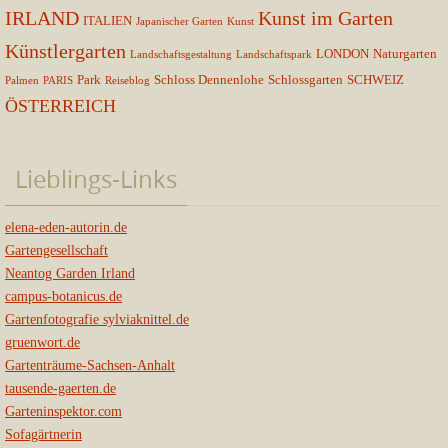
IRLAND
Kunst im Garten
ITALIEN
Japanischer Garten
Kunst
Künstlergarten
LONDON
Naturgarten
Landschaftsgestaltung
Landschaftspark
Park
Schloss Dennenlohe
Schlossgarten
SCHWEIZ
Palmen
PARIS
Reiseblog
ÖSTERREICH
Lieblings-Links
elena-eden-autorin.de
Gartengesellschaft
Neantog Garden Irland
campus-botanicus.de
Gartenfotografie sylviaknittel.de
gruenwort.de
Gartenträume-Sachsen-Anhalt
tausende-gaerten.de
Garteninspektor.com
Sofagärtnerin