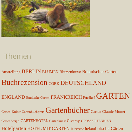
Themen
BERLIN
Botanischer Garten
Ausstellung
BLUMEN
Blumenkunst
Buchrezension
DEUTSCHLAND
CORK
GARTEN
ENGLAND
FRANKREICH
Englische Gärten
Friedhof
Gartenbücher
Garten Claude Monet
Garten-Kultur
Gartenbuchpreis
GARTENHOTEL
Giverny
Gartendesign
Gartenkunst
GROSSBRITANNIEN
Hotelgarten
HOTEL MIT GARTEN
Irische Gärten
Ireland
Interview