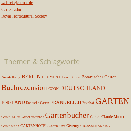
weltreisejournal.de
Gartenradio
Royal Horticultural Society
Themen & Schlagworte
BERLIN
Botanischer Garten
Ausstellung
BLUMEN
Blumenkunst
Buchrezension
DEUTSCHLAND
CORK
GARTEN
ENGLAND
FRANKREICH
Englische Gärten
Friedhof
Gartenbücher
Garten Claude Monet
Garten-Kultur
Gartenbuchpreis
GARTENHOTEL
Giverny
Gartendesign
Gartenkunst
GROSSBRITANNIEN