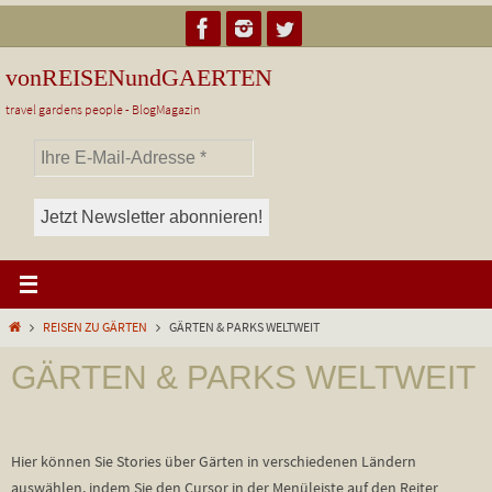
Zum
Inhalt
springen
vonREISENundGAERTEN
travel gardens people - BlogMagazin
Start
REISEN ZU GÄRTEN
GÄRTEN & PARKS WELTWEIT
GÄRTEN & PARKS WELTWEIT
Hier können Sie Stories über Gärten in verschiedenen Ländern
auswählen, indem Sie den Cursor in der Menüleiste auf den Reiter