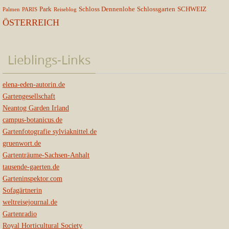
Park
Schloss Dennenlohe
Schlossgarten
SCHWEIZ
Palmen
PARIS
Reiseblog
ÖSTERREICH
Lieblings-Links
elena-eden-autorin.de
Gartengesellschaft
Neantog Garden Irland
campus-botanicus.de
Gartenfotografie sylviaknittel.de
gruenwort.de
Gartenträume-Sachsen-Anhalt
tausende-gaerten.de
Garteninspektor.com
Sofagärtnerin
weltreisejournal.de
Gartenradio
Royal Horticultural Society