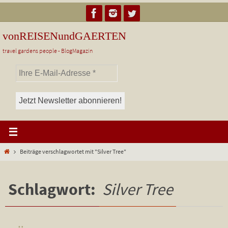
Zum
Inhalt
springen
vonREISENundGAERTEN
travel gardens people - BlogMagazin
Start
Beiträge verschlagwortet mit "Silver Tree"
Schlagwort:
Silver Tree