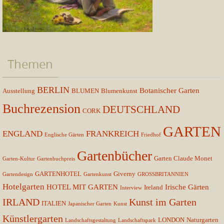
Themen
BERLIN
Botanischer Garten
Ausstellung
BLUMEN
Blumenkunst
Buchrezension
DEUTSCHLAND
CORK
GARTEN
ENGLAND
FRANKREICH
Englische Gärten
Friedhof
Gartenbücher
Garten Claude Monet
Garten-Kultur
Gartenbuchpreis
GARTENHOTEL
Giverny
Gartendesign
Gartenkunst
GROSSBRITANNIEN
Hotelgarten
HOTEL MIT GARTEN
Irische Gärten
Ireland
Interview
IRLAND
Kunst im Garten
ITALIEN
Japanischer Garten
Kunst
Künstlergarten
LONDON
Naturgarten
Landschaftsgestaltung
Landschaftspark