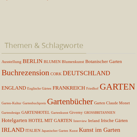
Themen & Schlagworte
BERLIN
Botanischer Garten
Ausstellung
BLUMEN
Blumenkunst
Buchrezension
DEUTSCHLAND
CORK
GARTEN
ENGLAND
FRANKREICH
Englische Gärten
Friedhof
Gartenbücher
Garten Claude Monet
Garten-Kultur
Gartenbuchpreis
GARTENHOTEL
Giverny
Gartendesign
Gartenkunst
GROSSBRITANNIEN
Hotelgarten
HOTEL MIT GARTEN
Irische Gärten
Ireland
Interview
IRLAND
Kunst im Garten
ITALIEN
Japanischer Garten
Kunst