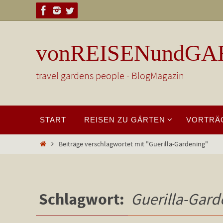
Zum
Inhalt
springen
vonREISENundGA
travel gardens people - BlogMagazin
Zum
START
REISEN ZU GÄRTEN
VORTRÄ
Inhalt
springen
Start
Beiträge verschlagwortet mit "Guerilla-Gardening"
Schlagwort:
Guerilla-Gard