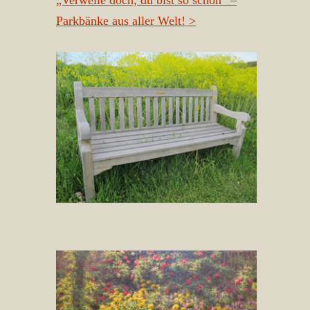
„Verweile doch, du bist so schön“ –
Parkbänke aus aller Welt!
>