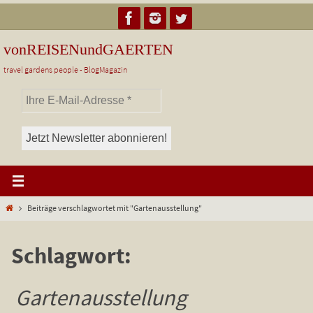
Zum
Inhalt
springen
vonREISENundGAERTEN
travel gardens people - BlogMagazin
Start
Beiträge verschlagwortet mit "Gartenausstellung"
Schlagwort:
Gartenausstellung