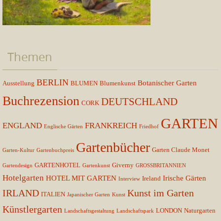
Themen
BERLIN
Botanischer Garten
Ausstellung
BLUMEN
Blumenkunst
Buchrezension
DEUTSCHLAND
CORK
GARTEN
ENGLAND
FRANKREICH
Englische Gärten
Friedhof
Gartenbücher
Garten Claude Monet
Garten-Kultur
Gartenbuchpreis
GARTENHOTEL
Giverny
Gartendesign
Gartenkunst
GROSSBRITANNIEN
Hotelgarten
HOTEL MIT GARTEN
Irische Gärten
Ireland
Interview
IRLAND
Kunst im Garten
ITALIEN
Japanischer Garten
Kunst
Künstlergarten
LONDON
Naturgarten
Landschaftsgestaltung
Landschaftspark