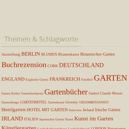
Themen & Schlagworte
BERLIN
Botanischer Garten
Ausstellung
BLUMEN
Blumenkunst
Buchrezension
DEUTSCHLAND
CORK
GARTEN
ENGLAND
FRANKREICH
Englische Gärten
Friedhof
Gartenbücher
Garten Claude Monet
Garten-Kultur
Gartenbuchpreis
GARTENHOTEL
Giverny
Gartendesign
Gartenkunst
GROSSBRITANNIEN
Hotelgarten
HOTEL MIT GARTEN
Irische Gärten
Ireland
Interview
IRLAND
Kunst im Garten
ITALIEN
Japanischer Garten
Kunst
Künstlergarten
LONDON
Naturgarten
Landschaftsgestaltung
Landschaftspark