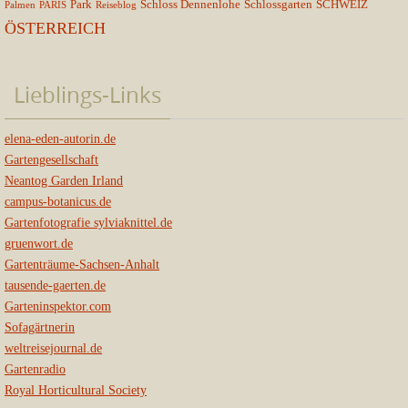
Park
Schloss Dennenlohe
Schlossgarten
SCHWEIZ
Palmen
PARIS
Reiseblog
ÖSTERREICH
Lieblings-Links
elena-eden-autorin.de
Gartengesellschaft
Neantog Garden Irland
campus-botanicus.de
Gartenfotografie sylviaknittel.de
gruenwort.de
Gartenträume-Sachsen-Anhalt
tausende-gaerten.de
Garteninspektor.com
Sofagärtnerin
weltreisejournal.de
Gartenradio
Royal Horticultural Society