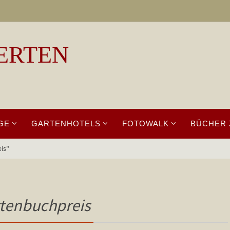
ERTEN
GE
GARTENHOTELS
FOTOWALK
BÜCHER 
is"
tenbuchpreis