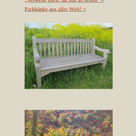
„Verweile doch, du bist so schön“ –
Parkbänke aus aller Welt!
>