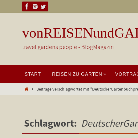
Zum
Inhalt
springen
vonREISENundGA
travel gardens people - BlogMagazin
Zum
START
REISEN ZU GÄRTEN
VORTRÄ
Inhalt
springen
Start
Beiträge verschlagwortet mit "DeutscherGartenbuchpre
Schlagwort:
DeutscherGar