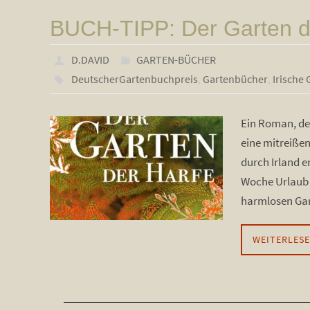
BUCH-TIPP: Der Garten d
D.DAVID
GARTEN-BÜCHER
DeutscherGartenbuchpreis
,
Gartenbücher
,
Irische 
Ein Roman, der
eine mitreißen
durch Irland e
Woche Urlaub 
harmlosen Ga
WEITERLES