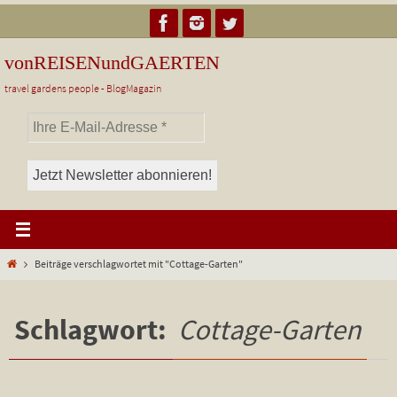
Zum
Inhalt
springen
vonREISENundGAERTEN
travel gardens people - BlogMagazin
Start
Beiträge verschlagwortet mit "Cottage-Garten"
Schlagwort:
Cottage-Garten