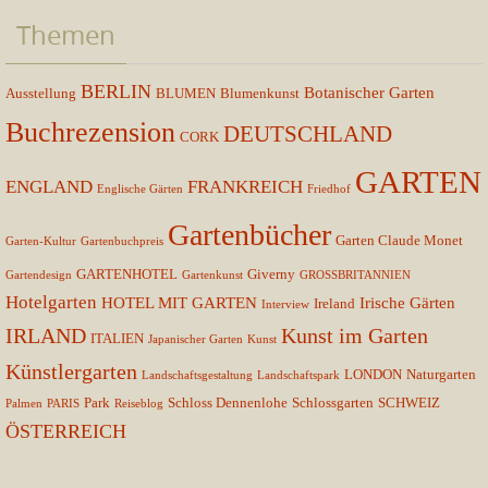
Themen
BERLIN
Botanischer Garten
Ausstellung
BLUMEN
Blumenkunst
Buchrezension
DEUTSCHLAND
CORK
GARTEN
ENGLAND
FRANKREICH
Englische Gärten
Friedhof
Gartenbücher
Garten Claude Monet
Garten-Kultur
Gartenbuchpreis
GARTENHOTEL
Giverny
Gartendesign
Gartenkunst
GROSSBRITANNIEN
Hotelgarten
HOTEL MIT GARTEN
Irische Gärten
Ireland
Interview
IRLAND
Kunst im Garten
ITALIEN
Japanischer Garten
Kunst
Künstlergarten
LONDON
Naturgarten
Landschaftsgestaltung
Landschaftspark
Park
Schloss Dennenlohe
Schlossgarten
SCHWEIZ
Palmen
PARIS
Reiseblog
ÖSTERREICH