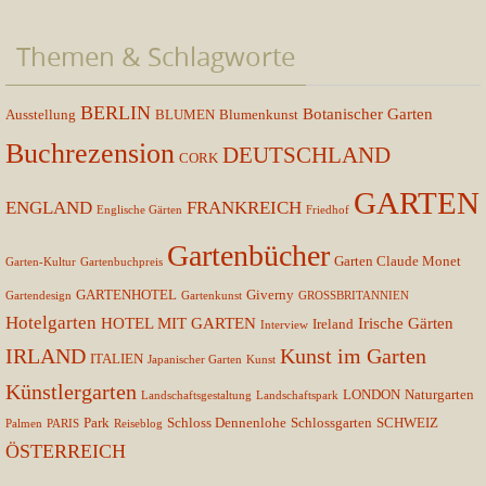
Themen & Schlagworte
BERLIN
Botanischer Garten
Ausstellung
BLUMEN
Blumenkunst
Buchrezension
DEUTSCHLAND
CORK
GARTEN
ENGLAND
FRANKREICH
Englische Gärten
Friedhof
Gartenbücher
Garten Claude Monet
Garten-Kultur
Gartenbuchpreis
GARTENHOTEL
Giverny
Gartendesign
Gartenkunst
GROSSBRITANNIEN
Hotelgarten
HOTEL MIT GARTEN
Irische Gärten
Ireland
Interview
IRLAND
Kunst im Garten
ITALIEN
Japanischer Garten
Kunst
Künstlergarten
LONDON
Naturgarten
Landschaftsgestaltung
Landschaftspark
Park
Schloss Dennenlohe
Schlossgarten
SCHWEIZ
Palmen
PARIS
Reiseblog
ÖSTERREICH