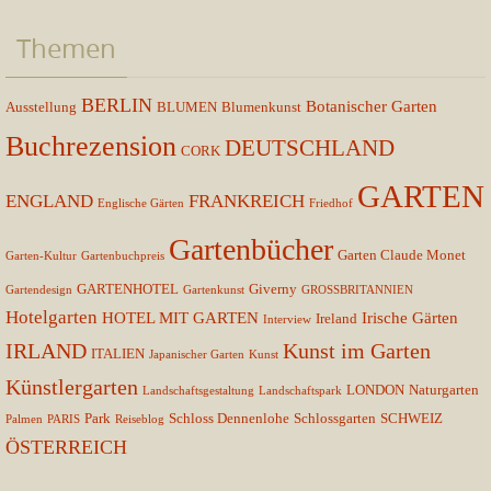
Themen
BERLIN
Botanischer Garten
Ausstellung
BLUMEN
Blumenkunst
Buchrezension
DEUTSCHLAND
CORK
GARTEN
ENGLAND
FRANKREICH
Englische Gärten
Friedhof
Gartenbücher
Garten Claude Monet
Garten-Kultur
Gartenbuchpreis
GARTENHOTEL
Giverny
Gartendesign
Gartenkunst
GROSSBRITANNIEN
Hotelgarten
HOTEL MIT GARTEN
Irische Gärten
Ireland
Interview
IRLAND
Kunst im Garten
ITALIEN
Japanischer Garten
Kunst
Künstlergarten
LONDON
Naturgarten
Landschaftsgestaltung
Landschaftspark
Park
Schloss Dennenlohe
Schlossgarten
SCHWEIZ
Palmen
PARIS
Reiseblog
ÖSTERREICH