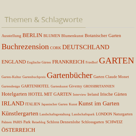
Themen & Schlagworte
BERLIN
Botanischer Garten
Ausstellung
BLUMEN
Blumenkunst
Buchrezension
DEUTSCHLAND
CORK
GARTEN
ENGLAND
FRANKREICH
Englische Gärten
Friedhof
Gartenbücher
Garten Claude Monet
Garten-Kultur
Gartenbuchpreis
GARTENHOTEL
Giverny
Gartendesign
Gartenkunst
GROSSBRITANNIEN
Hotelgarten
HOTEL MIT GARTEN
Irische Gärten
Ireland
Interview
IRLAND
Kunst im Garten
ITALIEN
Japanischer Garten
Kunst
Künstlergarten
LONDON
Naturgarten
Landschaftsgestaltung
Landschaftspark
Park
Schloss Dennenlohe
Schlossgarten
SCHWEIZ
Palmen
PARIS
Reiseblog
ÖSTERREICH