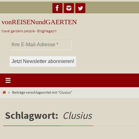
Zum
Inhalt
springen
vonREISENundGAERTEN
travel gardens people - BlogMagazin
Start
Beiträge verschlagwortet mit "Clusius"
Schlagwort:
Clusius