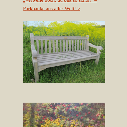
„Verweile doch, du bist so schön“ –
Parkbänke aus aller Welt!
>