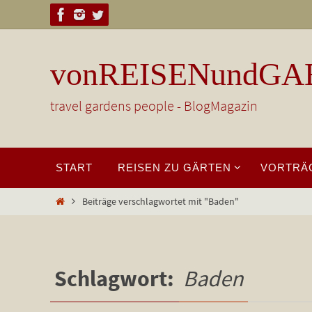
Zum
Inhalt
springen
vonREISENundGA
travel gardens people - BlogMagazin
Zum
START
REISEN ZU GÄRTEN
VORTRÄ
Inhalt
springen
Start
Beiträge verschlagwortet mit "Baden"
Schlagwort:
Baden