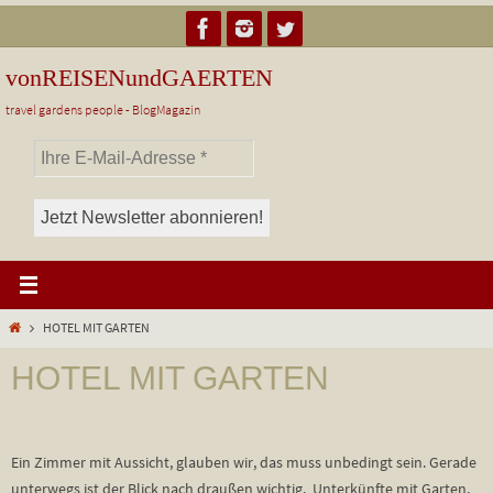
Zum
Inhalt
springen
vonREISENundGAERTEN
travel gardens people - BlogMagazin
Start
HOTEL MIT GARTEN
HOTEL MIT GARTEN
Ein Zimmer mit Aussicht, glauben wir, das muss unbedingt sein. Gerade
unterwegs ist der Blick nach draußen wichtig. Unterkünfte mit Garten,