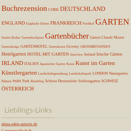
Buchrezension
DEUTSCHLAND
CORK
GARTEN
ENGLAND
FRANKREICH
Englische Gärten
Friedhof
Gartenbücher
Garten Claude Monet
Garten-Kultur
Gartenbuchpreis
GARTENHOTEL
Giverny
Gartendesign
Gartenkunst
GROSSBRITANNIEN
Hotelgarten
HOTEL MIT GARTEN
Irische Gärten
Ireland
Interview
IRLAND
Kunst im Garten
ITALIEN
Japanischer Garten
Kunst
Künstlergarten
LONDON
Naturgarten
Landschaftsgestaltung
Landschaftspark
Park
Schloss Dennenlohe
Schlossgarten
SCHWEIZ
Palmen
PARIS
Reiseblog
ÖSTERREICH
Lieblings-Links
elena-eden-autorin.de
Gartengesellschaft