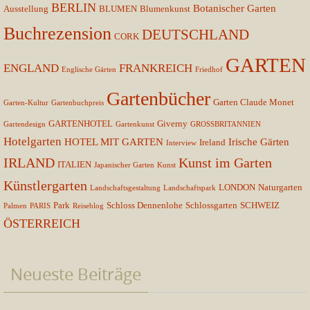
BERLIN
Botanischer Garten
Ausstellung
BLUMEN
Blumenkunst
Buchrezension
DEUTSCHLAND
CORK
GARTEN
ENGLAND
FRANKREICH
Englische Gärten
Friedhof
Gartenbücher
Garten Claude Monet
Garten-Kultur
Gartenbuchpreis
GARTENHOTEL
Giverny
Gartendesign
Gartenkunst
GROSSBRITANNIEN
Hotelgarten
HOTEL MIT GARTEN
Irische Gärten
Ireland
Interview
IRLAND
Kunst im Garten
ITALIEN
Japanischer Garten
Kunst
Künstlergarten
LONDON
Naturgarten
Landschaftsgestaltung
Landschaftspark
Park
Schloss Dennenlohe
Schlossgarten
SCHWEIZ
Palmen
PARIS
Reiseblog
ÖSTERREICH
Neueste Beiträge